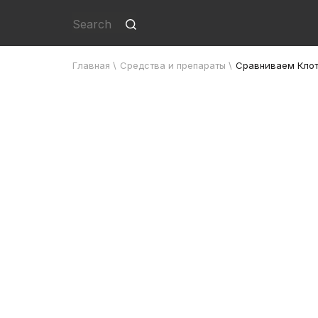
Главная
\
Средства и препараты
\
Сравниваем Клот