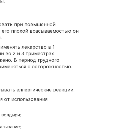
ы.
овать при повышенной
с его плохой всасываемостью он
.
именять лекарство в 1
и во 2 и 3 триместрах
жено. В период грудного
рименяться с осторожностью.
ывать аллергические реакции.
я от использования
, волдыри;
калывание;