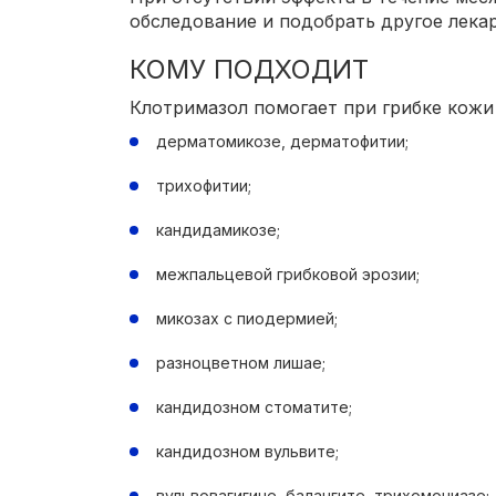
обследование и подобрать другое лека
КОМУ ПОДХОДИТ
Клотримазол помогает при грибке кожи 
дерматомикозе, дерматофитии;
трихофитии;
кандидамикозе;
межпальцевой грибковой эрозии;
микозах с пиодермией;
разноцветном лишае;
кандидозном стоматите;
кандидозном вульвите;
вульвовагигине, балангите, трихомониазе;