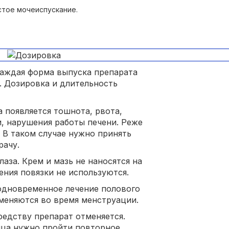
астое мочеиспускание.
Каждая форма выпуска препарата
. Дозировка и длительность
 появляется тошнота, рвота,
и, нарушения работы печени. Реже
 В таком случае нужно принять
рачу.
аза. Крем и мазь не наносятся на
ения повязки не используются.
одновременное лечение полового
именяются во время менструации.
едству препарат отменяется.
яца нужно пройти повторное