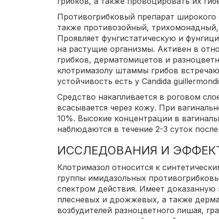
грибков, а также провоцировать их гибе
Противогрибковый препарат широкого 
также противозойный, трихомонадный,
Проявляет фунгистатическую и фунгици
на растущие организмы. Активен в от
грибков, дерматомицетов и разноцветн
клотримазолу штаммы грибов встречаю
устойчивость есть у Candida guillermondii
Средство накапливается в роговом сло
всасывается через кожу. При вагиналь
10%. Высокие концентрации в вагиналь
наблюдаются в течение 2-3 суток после
ИССЛЕДОВАНИЯ И ЭФФЕК
Клотримазол относится к синтетически
группы имидазольных противогрибковы
спектром действия. Имеет доказанную 
плесневых и дрожжевых, а также дерм
возбудителей разноцветного лишая, гр