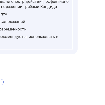
ьший спектр действия, эффективно
 поражении грибами Кандида
епту
ивопоказаний
 беременности
екомендуется использовать в