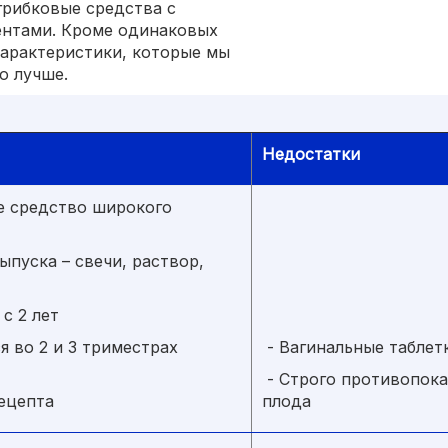
грибковые средства с
нтами. Кроме одинаковых
характеристики, которые мы
о лучше.
Недостатки
 средство широкого
пуска – свечи, раствор,
с 2 лет
 во 2 и 3 триместрах
- Вагинальные таблетк
- Строго противопока
ецепта
плода