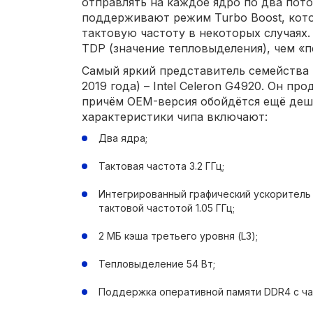
отправлять на каждое ядро по два пото
поддерживают режим Turbo Boost, кот
тактовую частоту в некоторых случаях
TDP (значение тепловыделения), чем «
Самый яркий представитель семейства 
2019 года) – Intel Celeron G4920. Он про
причём OEM-версия обойдётся ещё деш
характеристики чипа включают:
Два ядра;
Тактовая частота 3.2 ГГц;
Интегрированный графический ускоритель I
тактовой частотой 1.05 ГГц;
2 МБ кэша третьего уровня (L3);
Тепловыделение 54 Вт;
Поддержка оперативной памяти DDR4 с час