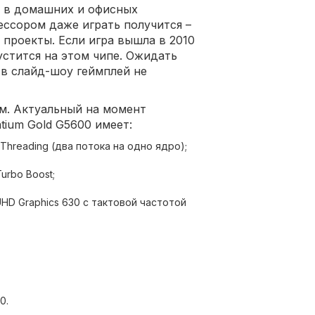
 в домашних и офисных
ессором даже играть получится –
 проекты. Если игра вышла в 2010
устится на этом чипе. Ожидать
 в слайд-шоу геймплей не
ам. Актуальный на момент
ntium Gold G5600 имеет:
hreading (два потока на одно ядро);
urbo Boost;
UHD Graphics 630 с тактовой частотой
0.