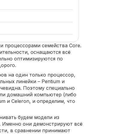
ми процессорами семейства Core.
ительности, оснащаются всё
ельно оптимизируются по
дорого.
ров на один только процессор,
льных линейки – Pentium и
очевидна. Поэтому специально
или домашний компьютер (либо
m и Celeron, и определим, что
внивать будем модели из
е. Именно они демонстрируют всё
сти, в сравнении принимают