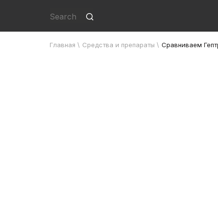
Главная
\
Средства и препараты
\
Сравниваем Гепт