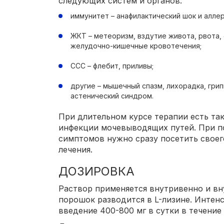
следующих систем и органов:
иммунитет – анафилактический шок и аллер
ЖКТ – метеоризм, вздутие живота, рвота, 
желудочно-кишечные кровотечения;
ССС – флебит, приливы;
другие – мышечный спазм, лихорадка, гри
астенический синдром.
При длительном курсе терапии есть та
инфекции мочевыводящих путей. При п
симптомов нужно сразу посетить своег
лечения.
ДОЗИРОВКА
Раствор применяется внутривенно и в
порошок разводится в L-лизине. Интен
введение 400-800 мг в сутки в течение 