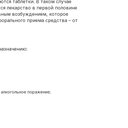
тся таблетки. В таком случае
тся лекарство в первой половине
рвным возбуждением, которое
рорального приема средства – от
назначению:
 алкогольное поражение;