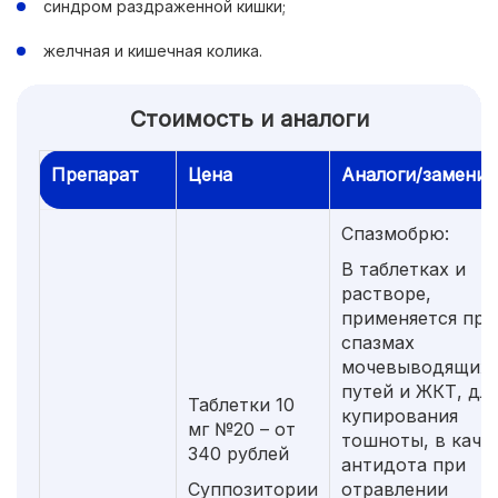
синдром раздраженной кишки;
желчная и кишечная колика.
Стоимость и аналоги
Препарат
Цена
Аналоги/заменит
Спазмобрю:
В таблетках и
растворе,
применяется при
спазмах
мочевыводящих
путей и ЖКТ, дл
Таблетки 10
купирования
мг №20 – от
тошноты, в каче
340 рублей
антидота при
Суппозитории
отравлении