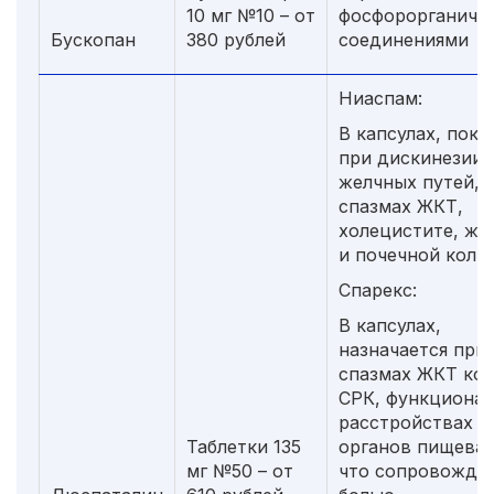
10 мг №10 – от
фосфорорганиче
Бускопан
380 рублей
соединениями
Ниаспам:
В капсулах, пока
при дискинезии
желчных путей,
спазмах ЖКТ,
холецистите, же
и почечной коли
Спарекс:
В капсулах,
назначается при
спазмах ЖКТ кол
СРК, функциона
расстройствах
Таблетки 135
органов пищевар
мг №50 – от
что сопровожда