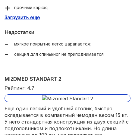
прочный каркас;
Загрузить еще
мягкий наполнитель и покрытие;
легко собирается и разбирается;
Недостатки
регулируется высота;
мягкое покрытие легко царапается;
удобные ручки для транспортировки;
секция для спины/ног не приподнимается.
съемный подголовник;
есть подлокотники и полочка для рук;
MIZOMED STANDART 2
легко моется.
Рейтинг: 4.7
Еще один легкий и удобный столик, быстро
складывается в компактный чемодан весом 15 кг.
У него стандартная конструкция из двух секций с
подголовником и подлокотниками. Но длина
увеличена до 192 см, что позволяет его