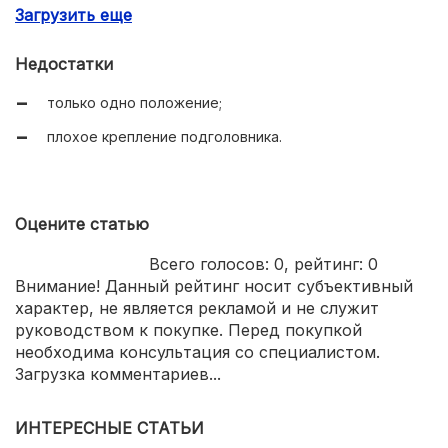
Загрузить еще
быстрая регулировка высоты;
легко складывается;
Недостатки
удобные ручки для переноски;
только одно положение;
влагостойкий кожзам;
плохое крепление подголовника.
есть чехол из износостойкой ткани;
гарантия от производителя;
невысокая цена.
Оцените статью
Всего голосов:
0
, рейтинг:
0
Внимание! Данный рейтинг носит субъективный
характер, не является рекламой и не служит
руководством к покупке. Перед покупкой
необходима консультация со специалистом.
Загрузка комментариев...
ИНТЕРЕСНЫЕ СТАТЬИ