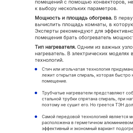
помещений с помощью конвекторов, н
к выбору нескольких параметров.
Мощность и площадь обогрева.
В перву
вычислить площадь комнаты, в которую
Эксперты рекомендуют для эффективног
помещения брать обогреватель мощност
Тип нагревателя.
Одним из важных узло
нагреватель. В электрических моделях 
технологий.
Стич или игольчатая технология придумана
лежит открытая спираль, которая быстро 
помещение.
Трубчатые нагреватели представляют соб
стальной трубки спрятана спираль, при на
поэтому не сушит его. Но греется ТЭН до
Самой передовой технологией является м
расположена в герметичном алюминиевом 
эффективный и экономный вариант подогр