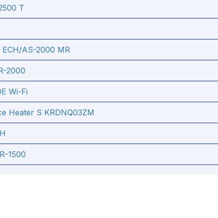
2500 T
am ECH/AS-2000 MR
R-2000
E Wi-Fi
ace Heater S KRDNQ03ZM
СН
ER-1500