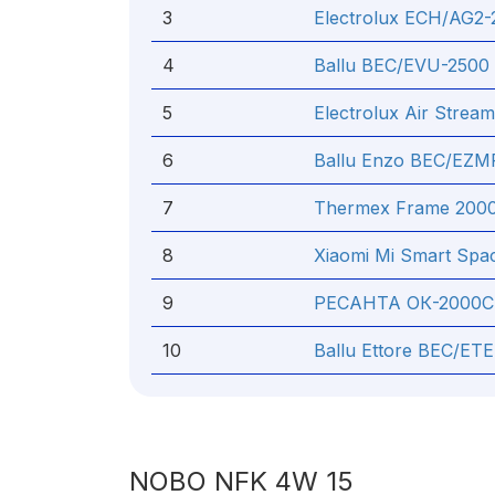
3
Electrolux ECH/AG2-
4
Ballu BEC/EVU-2500
5
Electrolux Air Stre
6
Ballu Enzo BEC/EZM
7
Thermex Frame 2000
8
Xiaomi Mi Smart Sp
9
РЕСАНТА ОК-2000
10
Ballu Ettore BEC/ET
NOBO NFK 4W 15