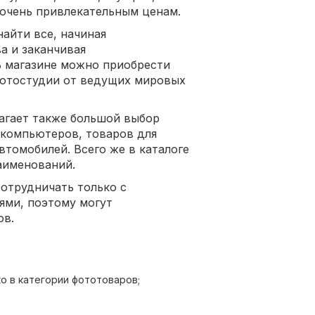
по очень привлекательным ценам.
айти все, начиная
а и заканчивая
 магазине можно приобрести
фотостудии от ведущих мировых
агает также большой выбор
компьютеров, товаров для
втомобилей. Всего же в каталоге
аименований.
отрудничать только с
ми, поэтому могут
ов.
о в категории фототоваров;