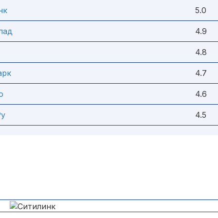
нк
5.0
лад
4.9
4.8
арк
4.7
о
4.6
Ру
4.5