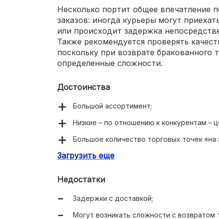
Несколько портит общее впечатление 
заказов: иногда курьеры могут приехат
или происходит задержка непосредстве
Также рекомендуется проверять качест
поскольку при возврате бракованного 
определенные сложности.
Достоинства
Большой ассортимент;
Низкие – по отношению к конкурентам – ц
Большое количество торговых точек «на 
Загрузить еще
Есть возможность как самовывоза, так и 
Удобная навигация в интернет-магазине;
Недостатки
Частые акции и скидки, различные бонус
Задержки с доставкой;
Могут возникать сложности с возвратом 