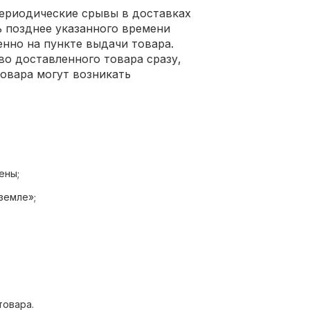
периодические срывы в доставках
ь позднее указанного времени
нно на пункте выдачи товара.
во доставленного товара сразу,
товара могут возникать
ены;
земле»;
доставки на дом;
ные программы.
товара.