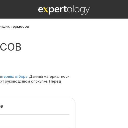
учших термосов
ОСОВ
итериях отбора.
Данный материал носит
жит руководством к покупке. Перед
е