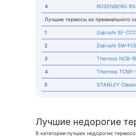
4
ROSENBERG RSS-
Лучшие термосы из премиального с
1
Zojirushi SF-CC13
2
Zojirushi SW-FCE
3
Thermos NCB-18B
4
Thermos TCMF-
5
STANLEY Classic
Лучшие недорогие т
В категории лучших недорогих термосо