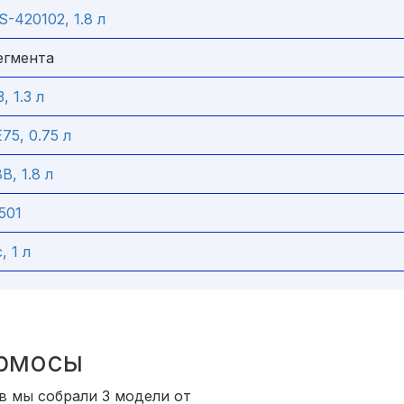
420102, 1.8 л
егмента
, 1.3 л
75, 0.75 л
, 1.8 л
501
, 1 л
ермосы
в мы собрали 3 модели от