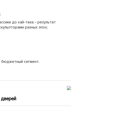
;
ассики до хай-тека – результат
кульпторами разных эпох;
изводится только в Италии.
а бюджетный сегмент.
 дверей