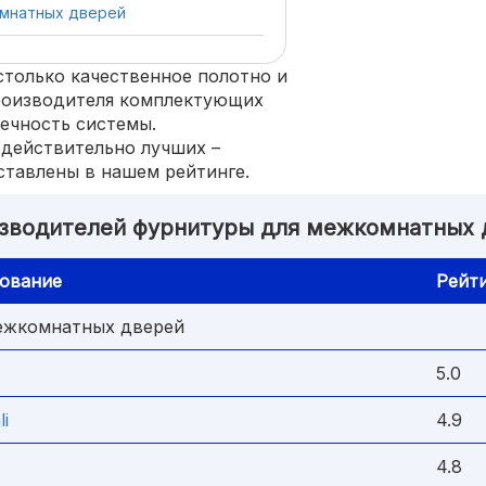
омнатных дверей
столько качественное полотно и
производителя комплектующих
вечность системы.
 действительно лучших –
ставлены в нашем рейтинге.
изводителей фурнитуры для межкомнатных 
ование
Рейт
межкомнатных дверей
5.0
li
4.9
4.8