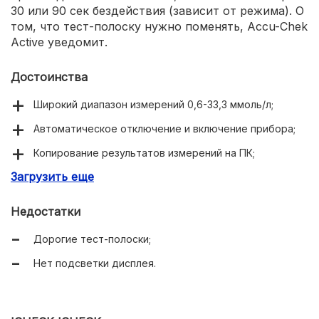
30 или 90 сек бездействия (зависит от режима). О
том, что тест-полоску нужно поменять, Accu-Chek
Active уведомит.
Достоинства
Широкий диапазон измерений 0,6-33,3 ммоль/л;
Автоматическое отключение и включение прибора;
Копирование результатов измерений на ПК;
Загрузить еще
Результат за 5 секунд;
Уведомление о смене тест-полоски и измерении
Недостатки
после еды.
Дорогие тест-полоски;
Нет подсветки дисплея.