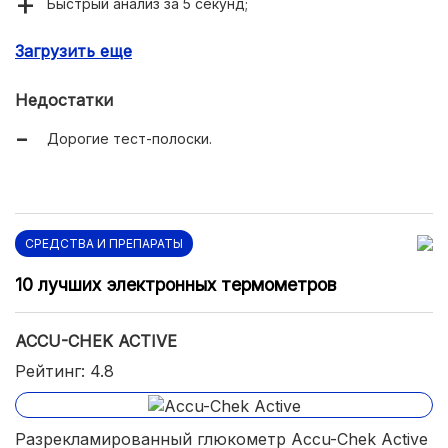
Быстрый анализ за 5 секунд;
Подсветка дисплея и места вставки тест-полосок;
Загрузить еще
Удаление полоски кнопкой;
Недостатки
Синхронизация с ПО на компьютере;
Дорогие тест-полоски.
Продается в чехле для всего набора измерений;
До 1000 показаний в памяти.
СРЕДСТВА И ПРЕПАРАТЫ
10 лучших электронных термометров
ACCU-CHEK ACTIVE
Рейтинг: 4.8
Разрекламированный глюкометр Accu-Chek Active