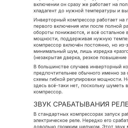
включении он сразу же работает на по
хладагент до нужной температуры и вы
Инверторный компрессор работает на 
первого включения или после полной р
обороты понижаются, и всё остальное 
мощности, поддерживая нужную темпера
компрессор включён постоянно, но из-
минимальный шум, лишь изредка «разго
(незакрытая дверка, резкое повышение т
В большинстве случаев инверторный к
предпочтительнее обычного именно за 
схемы гибкой регулировки мощности. 
здесь всё-таки нет, поскольку шуметь 
компрессор.
ЗВУК СРАБАТЫВАНИЯ РЕЛ
В стандартных компрессорах запуск ра
электрическое реле. Нередко его сраб
довольно громким щелчком. Этот звук