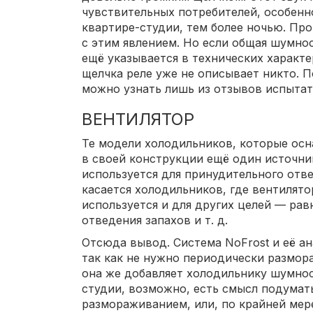
чувствительных потребителей, особенно
квартире-студии, тем более ночью. Пр
с этим явлением. Но если общая шумно
ещё указывается в технических характе
щелчка реле уже не описывает никто. 
можно узнать лишь из отзывов испытат
ВЕНТИЛЯТОР
Те модели холодильников, которые ос
в своей конструкции ещё один источн
используется для принудительного отве
касается холодильников, где вентилят
используется и для других целей — ра
отведения запахов и т. д.
Отсюда вывод. Система NoFrost и её а
так как не нужно периодически размор
она же добавляет холодильнику шумнос
студии, возможно, есть смысл подумат
размораживанием, или, по крайней мер