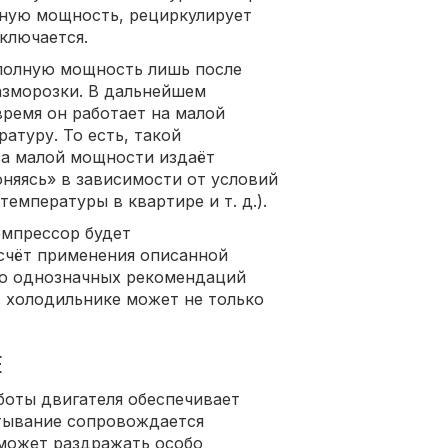
лную мощность, рециркулирует
ключается.
полную мощность лишь после
азморозки. В дальнейшем
время он работает на малой
туру. То есть, такой
за малой мощности издаёт
няясь» в зависимости от условий
емпературы в квартире и т. д.).
омпрессор будет
счёт применения описанной
Но однозначных рекомендаций
в холодильнике может не только
Е
боты двигателя обеспечивает
атывание сопровождается
 может раздражать особо