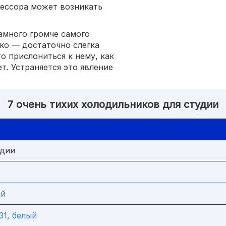
рессора может возникать
амного громче самого
гко — достаточно слегка
о прислониться к нему, как
т. Устраняется это явление
7 очень тихих холодильников для студии
удии
ый
1, белый