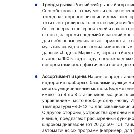
Тренды рынка.
Российский рынок йогуртни
Способствовать этому могли сразу нескол
тренд на здоровое питание и домашнее п
хотят контролировать состав пищи и избе
без консервантов, красителей и сахара це
вторых, за время пандемий и санкций мно
для себя новые кулинарные горизонты – о
мультиваркам, но и к специализированным
данным «Яндекс Маркета», спрос на йогур
вырос на 190% год к году, опережая даже
невероятный рост, фактически новое дыха
Ассортимент и цены.
На рынке представлен
недорогие приборы с базовыми функциями
многофункциональные модели. Бюджетные
имеют от 4 до 8 стаканчиков, мощность о
управление – часто вообще одну кнопку. 
температуры ~40–42 °C для сквашивания й
С другой стороны, устройства средней и 
и выше) предлагают расширенный функцио
широком диапазоне (от 20 до 50+ °C), тай
автоматических программ (например, для т