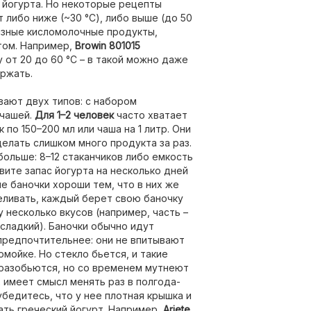
о йогурта. Но некоторые рецепты
 либо ниже (~30 °C), либо выше (до 50
разные кисломолочные продукты,
том. Например,
Browin 801015
от 20 до 60 °C – в такой можно даже
ержать.
ают двух типов: с набором
 чашей.
Для 1–2 человек
часто хватает
по 150–200 мл или чаша на 1 литр. Они
елать слишком много продукта за раз.
ольше: 8–12 стаканчиков либо емкость
товите запас йогурта на несколько дней
 баночки хороши тем, что в них же
реливать, каждый берет свою баночку
у несколько вкусов (например, часть –
есладкий). Баночки обычно идут
редпочтительнее: они не впитывают
омойке. Но стекло бьется, и такие
 разобьются, но со временем мутнеют
х имеет смысл менять раз в полгода-
убедитесь, что у нее плотная крышка и
ать греческий йогурт. Например,
Ariete