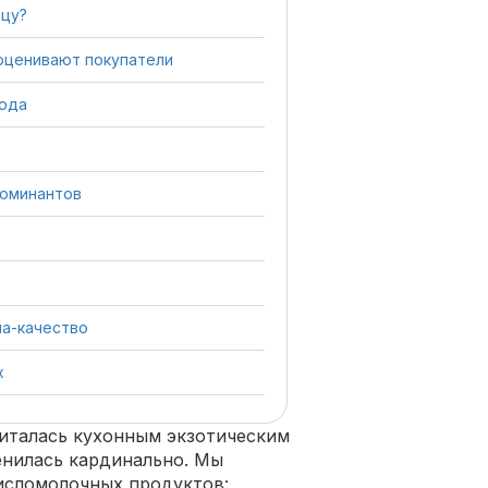
ицу?
 оценивают покупатели
года
номинантов
а-качество
х
читалась кухонным экзотическим
енилась кардинально. Мы
исломолочных продуктов: