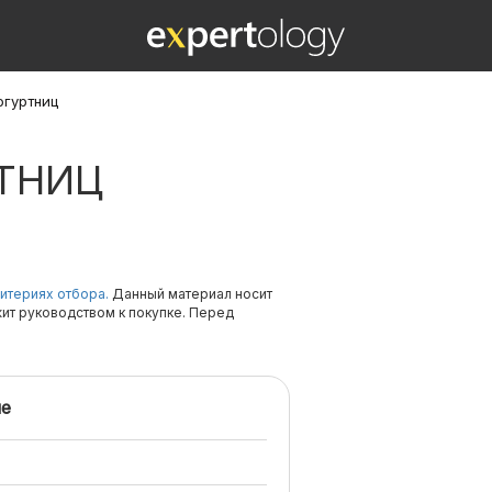
огуртниц
РТНИЦ
итериях отбора.
Данный материал носит
жит руководством к покупке. Перед
е