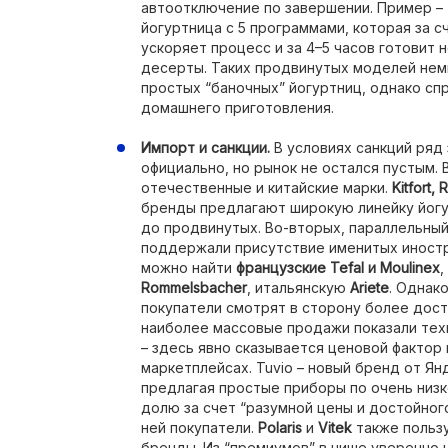
автоотключение по завершении. Пример –
йогуртница с 5 программами, которая за с
ускоряет процесс и за 4–5 часов готовит 
десерты. Таких продвинутых моделей нем
простых “баночных” йогуртниц, однако спр
домашнего приготовления.
Импорт и санкции.
В условиях санкций ряд
официально, но рынок не остался пустым. 
отечественные и китайские марки.
Kitfort,
бренды предлагают широкую линейку йогу
до продвинутых. Во-вторых, параллельный
поддержали присутствие именитых иност
можно найти
французские Tefal и Moulinex
,
Rommelsbacher
, итальянскую
Ariete
. Однак
покупатели смотрят в сторону более дост
наиболее массовые продажи показали тех
– здесь явно сказывается ценовой фактор
маркетплейсах. Tuvio – новый бренд от Ян
предлагая простые приборы по очень низк
долю за счет “разумной цены и достойного
ней покупатели.
Polaris
и
Vitek
также польз
бренды. Из “премиумов” в нише уверенно 