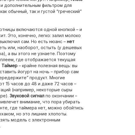
 и дополнительным фильтром для
ак обычный, так и густой “греческий”
тницы включаются одной кнопкой – и
ит. Это, конечно, легко: залил молоко
 выключил сам. Но есть нюанс –
нет
еть или, наоборот, остыть (у дешевых
), а вы этого не узнаете. Поэтому
плеем, где отображается текущая
.
Таймер
– крайне полезная вещь: вы
ставить йогурт на ночь – прибор сам
передержите” продукт. Многие
 15 часов до 48 и даже 72 часов –
таций (например, некоторые сыры
уре).
Звуковой сигнал
по окончании –
привлечет внимание, что пора убирать
нте, где таймера нет, можно обойтись
хаком, но это лишние хлопоты.
взять модель с электронным
.