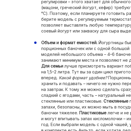
регулировки – этого хватает для обычног
(мацони, греческий йогурт, кефир) требуют
°C). Поэтому, если планируете готовить 
берите модель с регулируемым термоста
позволяет выставлять любую температуру 
соевый йогурт или закваску для сыра выд
Объем и формат емкостей.
Йогуртницы быв
порционных баночек или с одной большой
моделей небольшого объема – 4–6 баночек 
занимают минимум места и позволяют не д
Для семьи
лучше присмотреть вариант поб
на 1,5–2 литра. Тут вы за один цикл приго
вперед.
Какой формат удобнее?
Порционные
хранить и подавать – ничего не нужно пе
на завтрак. К тому же можно сделать сраз
сладкий с ягодами, часть – натуральный н
стеклянные или пластиковые.
Стеклянные
п
запахи, безопасны, их можно мыть в посуд
баночки тяжелее.
Пластиковые
легче и не
и могут впитывать запах кисломолочки – и
год. Если выбрали модель с одной чашей, 
в комплекте есть фильтр, если хотите дел