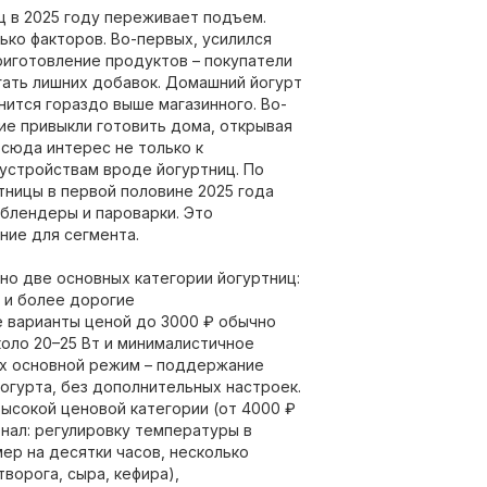
ц в 2025 году переживает подъем.
ько факторов. Во-первых, усилился
риготовление продуктов – покупатели
гать лишних добавок. Домашний йогурт
нится гораздо выше магазинного. Во-
гие привыкли готовить дома, открывая
тсюда интерес не только к
 устройствам вроде йогуртниц. По
тницы в первой половине 2025 года
 блендеры и пароварки. Это
ние для сегмента.
о две основных категории йогуртниц:
 и более дорогие
 варианты ценой до 3000 ₽ обычно
коло 20–25 Вт и минималистичное
Их основной режим – поддержание
огурта, без дополнительных настроек.
высокой ценовой категории (от 4000 ₽
нал: регулировку температуры в
мер на десятки часов, несколько
ворога, сыра, кефира),