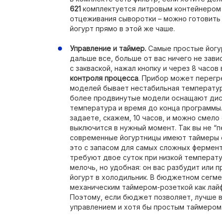
621
комплектуется литровым контейнером
отцеживания сыворотки – можно готовить к
йогурт прямо в этой же чаше.
Управление и таймер.
Самые простые йогур
дальше все, больше от вас ничего не завис
с закваской, нажал кнопку и через 8 часов
контроля процесса
. Прибор может перегр
моделей бывает нестабильная температура
более продвинутые модели оснащают дис
температура и время до конца программы
задаете, скажем, 10 часов, и можно смело 
выключится в нужный момент. Так вы не “
современные йогуртницы имеют таймеры от
это с запасом для самых сложных фермен
требуют двое суток при низкой температ
мелочь, но удобная: он вас разбудит или 
йогурт в холодильник. В бюджетном сегме
механическим таймером-розеткой как лайф
Поэтому, если бюджет позволяет, лучше 
управлением и хотя бы простым таймером