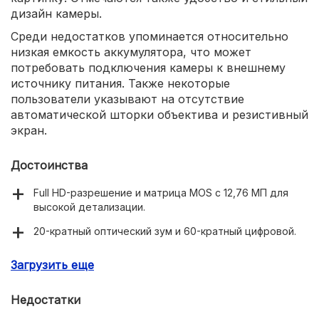
дизайн камеры.
Среди недостатков упоминается относительно
низкая емкость аккумулятора, что может
потребовать подключения камеры к внешнему
источнику питания. Также некоторые
пользователи указывают на отсутствие
автоматической шторки объектива и резистивный
экран.
Достоинства
Full HD-разрешение и матрица MOS с 12,76 МП для
высокой детализации.
20-кратный оптический зум и 60-кратный цифровой.
Встроенный осветитель и низкий порог минимальной
Загрузить еще
освещенности (2 люкс).
3-дюймовый сенсорный ЖК-экран с разрешением
Недостатки
460800 пикселей.