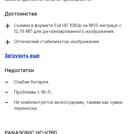
Достоинства
Съемка в формате Full HD 1080p на MOS матрице с
12,76 МП для детализированного изображения.
Оптический стабилизатор изображения.
Встроенный осветитель, ручная фокусировка и
Загрузить еще
сенсорный ЖК-экран.
Обширные возможности подключения, включая Wi-Fi,
Недостатки
HDMI и USB.
Слабая батарея.
Компактные размеры и малый вес для удобства
переноски.
Проблемы с Wi-Fi.
Высокое качество звука и минимальное требование к
Не комплектуется аксессуарами, такими как сумка-
освещенности для съемки.
переноска.
PANASONIC HC-V760