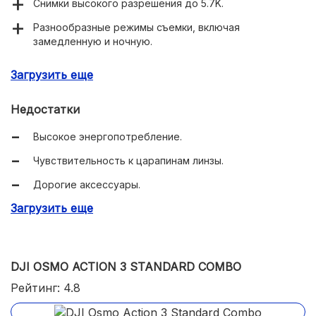
Снимки высокого разрешения до 5.7K.
Разнообразные режимы съемки, включая
замедленную и ночную.
Электронный стабилизатор изображения.
Загрузить еще
Съемка со скоростью до 200 кадров в секунду при
1920 x 1080 и до 30 кадров в секунду при 4K.
Недостатки
Беспроводная связь через Bluetooth и Wi-Fi для
Высокое энергопотребление.
управления устройством и передачи данных.
Чувствительность к царапинам линзы.
Мобильное приложение с инструментами для
постобработки снятых материалов.
Дорогие аксессуары.
Модульность камеры и совместимость с
Загрузить еще
Значительный вес камеры.
аксессуарами от GoPro.
Отсутствие влагозащиты.
Комплектация с разнообразными аксессуарами.
DJI OSMO ACTION 3 STANDARD COMBO
Рейтинг: 4.8