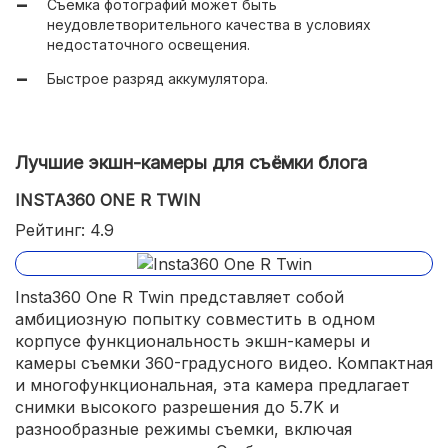
Съемка фотографий может быть
Режимы MotionShot Video и Smile Shutter для
неудовлетворительного качества в условиях
креативной съемки.
недостаточного освещения.
Опции ручной настройки диафрагмы и выдержки.
Быстрое разряд аккумулятора.
Удобные интерфейсы, включая HDMI и встроенный
USB-кабель.
Поддержка карт памяти SDXC и microSDHC.
Лучшие экшн-камеры для съёмки блога
Хороший стабилизатор изображения.
INSTA360 ONE R TWIN
Качество видеозаписи в формате 1080 p.
Рейтинг: 4.9
Insta360 One R Twin представляет собой
амбициозную попытку совместить в одном
корпусе функциональность экшн-камеры и
камеры съемки 360-градусного видео. Компактная
и многофункциональная, эта камера предлагает
снимки высокого разрешения до 5.7K и
разнообразные режимы съемки, включая