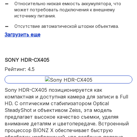
Относительно низкая емкость аккумулятора, что
Разнообразие портов, включая HDMI, USB и
может потребовать подключения к внешнему
микрофонный вход.
источнику питания.
В комплектацию входят адаптер переменного тока,
Отсутствие автоматической шторки объектива.
аккумулятор и кабели HDMI и USB.
Загрузить еще
Резистивный экран.
Фирменный процессор Crystal Engine для быстрой
обработки данных.
Технология "HDR movie" для оптимизации качества
SONY HDR-CX405
изображения.
Рейтинг: 4.5
Ручная фокусировка и возможность автоматического
подбора настроек под тип сюжета.
Стабилизация изображения.
Sony HDR-CX405 позиционируется как
компактная и доступная камера для записи в Full
HD. С оптическим стабилизатором Optical
SteadyShot и объективом Zeiss, эта модель
предлагает высокое качество съемки, уделяя
внимание деталям и цветопередаче. Встроенный
процессор BIONZ X обеспечивает быструю
обработку изображений, что особенно полезно