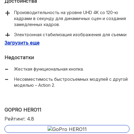
Достоинства
Производительность на уровне UHD 4K со 120-ю
кадрами в секунду для динамичных сцен и создания
замедленных кадров.
Электронная стабилизация изображения для съемки
на ходу.
Загрузить еще
Связь через Bluetooth и Wi-Fi для удобной передачи
данных и стриминга в реальном времени.
Недостатки
Долгое время работы от аккумулятора (до 2,9 часа).
Жесткая функциональная кнопка.
Два дисплея, включая один рядом с объективом, для
Несовместимость быстросъемных модулей с другой
удобного контроля над кадром.
моделью – Action 2.
Множество режимов съемки, включая Time-lapse и
фоторежим.
GOPRO HERO11
Относительно низкая цена по сравнению с
некоторыми конкурентами, такими как GoPro 11.
Рейтинг: 4.8
Резьба на объективе для установки фильтров и
поддержка быстрой зарядки для батарей.