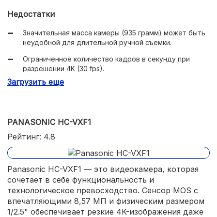
Качественный видоискатель и 3,5-дюймовый ЖК-
экран.
Недостатки
Процессор изображений BIONZ X с расширенным
Значительная масса камеры (935 грамм) может быть
динамическим диапазоном (HDR).
неудобной для длительной ручной съемки.
Разнообразные опции коннективности, включая Wi-Fi
Ограниченное количество кадров в секунду при
и NFC.
разрешении 4K (30 fps).
Загрузить еще
Замечания относительно стабилизации изображения
и эффекта "rolling shutter" при быстром движении
объектов.
PANASONIC HC-VXF1
Рейтинг: 4.8
Panasonic HC-VXF1 — это видеокамера, которая
сочетает в себе функциональность и
технологическое превосходство. Сенсор MOS с
впечатляющими 8,57 МП и физическим размером
1/2.5" обеспечивает резкие 4K-изображения даже