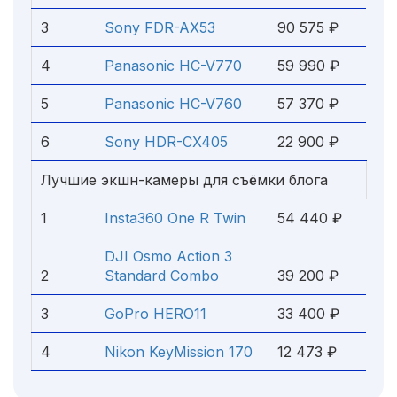
3
Sony FDR-AX53
90 575 ₽
4
Panasonic HC-V770
59 990 ₽
5
Panasonic HC-V760
57 370 ₽
6
Sony HDR-CX405
22 900 ₽
Лучшие экшн-камеры для съёмки блога
1
Insta360 One R Twin
54 440 ₽
DJI Osmo Action 3
2
Standard Combo
39 200 ₽
3
GoPro HERO11
33 400 ₽
4
Nikon KeyMission 170
12 473 ₽