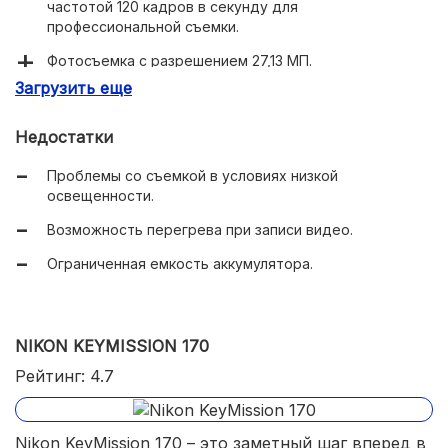
частотой 120 кадров в секунду для
профессиональной съемки.
Фотосъемка с разрешением 27,13 МП.
Загрузить еще
Электронная стабилизация изображения для плавных
и стабильных видеороликов.
Недостатки
Различные режимы съемки, включая Time-lapse и
ночную съемку.
Проблемы со съемкой в условиях низкой
освещенности.
Компактные размеры и высокий уровень защиты от
воды (IPX8).
Возможность перегрева при записи видео.
Bluetooth и Wi-Fi для удобной связи с другими
Ограниченная емкость аккумулятора.
устройствами.
Поддержка карт памяти до 512 ГБ.
NIKON KEYMISSION 170
Мощный аккумулятор с емкостью до 1720 мА·ч для
долгой автономной работы.
Рейтинг: 4.7
Nikon KeyMission 170 – это заметный шаг вперед в