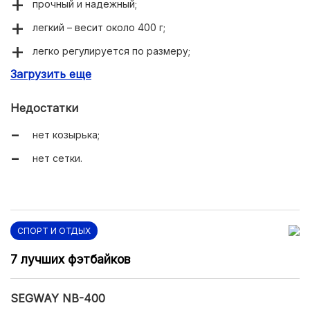
прочный и надежный;
легкий – весит около 400 г;
легко регулируется по размеру;
Загрузить еще
есть светоотражающие вставки;
удобная посадка;
Недостатки
хорошая вентиляция;
нет козырька;
съемную подкладку можно стирать.
нет сетки.
СПОРТ И ОТДЫХ
7 лучших фэтбайков
SEGWAY NB-400