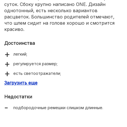
суток. Сбоку крупно написано ONE. Дизайн
однотонный, есть несколько вариантов
расцветок. Большинство родителей отмечают,
что шлем сидит на голове хорошо и смотрится
красиво.
Достоинства
легкий;
регулируется размер;
есть светоотражатели;
Загрузить еще
голова не потеет;
соответствует стандартам ЕС;
Недостатки
есть запасные мягкие накладки;
подбородочные ремешки слишком длинные.
козырек от солнца.