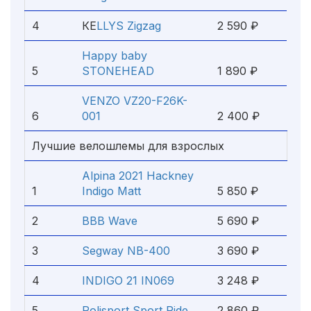
4
КЕ
LLYS Zigz
ag
2 590 ₽
Happy baby
5
STONEHEAD
1 890 ₽
VENZO VZ20-F26K-
6
001
2 400 ₽
Лучшие велошлемы для взрослых
Alpina 2021 Hackney
1
Indigo Matt
5 850 ₽
2
BBB Wave
5 690 ₽
3
Segway NB-400
3 690 ₽
4
INDIGO 21 IN069
3 248 ₽
5
Polisport Sport Ride
2 860 ₽