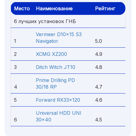
Место
Наименование
Рейтинг
6 лучших установок ГНБ
Vermeer D10x15 S3
1
Navigator
5.0
2
XCMG XZ200
4.9
3
Ditch Witch JT10
4.8
Prime Drilling PD
4
30/18 RP
4.7
5
Forward RX33x120
4.6
Universal HDD UNI
6
30x40
4.5