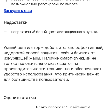
возможностью регулировки по высоте;
Загрузить еще
три варианта управления: кнопки на корпусе,
Bluetooth-пульт, приложение для смартфона;
Недостатки
емкий аккумулятор, обеспечивающий длительную
работу в автономном режиме;
непрактичный белый цвет дистанционного пульта.
двухслойные лопасти оригинальной конструкции;
плотная защитная сетка, исключающая контакт с
Умный вентилятор – действительно эффективный,
активными элементами вентилятора.
недорогой способ защитить себя и близких от
изнуряющей жары. Наличие смарт-функций не
только положительно сказывается на
производительности техники, но и обеспечивает
удобство использования, что критически важно
для большинства пользователей.
Оцените статью
Всего голосов:
1
, рейтинг:
4