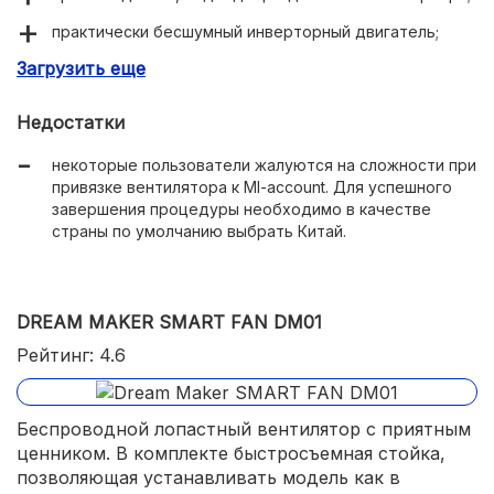
практически бесшумный инверторный двигатель;
Загрузить еще
эффективно обдувает на расстоянии до 14 метров;
удобное управление смартфоном;
Недостатки
выбор угла поворота в диапазоне 30-140°.
некоторые пользователи жалуются на сложности при
поддерживает голосовое управление;
привязке вентилятора к MI-account. Для успешного
завершения процедуры необходимо в качестве
возможность интеграции в систему «Умный дом».
страны по умолчанию выбрать Китай.
DREAM MAKER SMART FAN DM01
Рейтинг: 4.6
Беспроводной лопастный вентилятор с приятным
ценником. В комплекте быстросъемная стойка,
позволяющая устанавливать модель как в