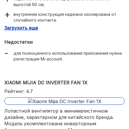
высотой 90 см;
внутренняя конструкция надежно изолирована от
случайного контакта;
Загрузить еще
4 угла поворота;
точный выбор скорости;
Недостатки
удобное приложение Mi Home;
для полноценного использования приложения нужна
регистрация Mi-account.
Корпус сочетает плотный ABS-пластик и
анодированный алюминий;
вентилятор способен долго работать без
подключения к розетке;
XIAOMI MIJIA DC INVERTER FAN 1X
отличная энергоэффективность.
Рейтинг: 4.7
Лопастной вентилятор в минималистичном
дизайне, характерном для китайского бренда.
Модель укомплектована инверторным