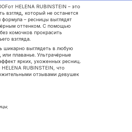
OFот HELENA RUBINSTEIN – это
ь взгляд, который не останется
я формула – ресницы выглядят
чёрным оттенком. С помощью
 без комочков прокрасить
его взгляда.
ь шикарно выглядеть в любую
 или плаванье. Ультрачёрные
эффект ярких, ухоженных ресниц.
и HELENA RUBINSTEIN, что
ожительными отзывами девушек
ицы;