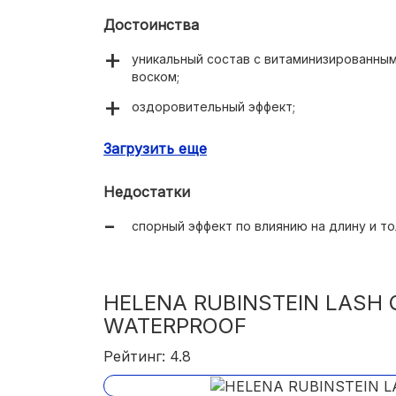
Достоинства
уникальный состав с витаминизированным
воском;
оздоровительный эффект;
3 оттенка (чёрный, коричневый, синий);
Загрузить еще
качественная удобная щёточка, с помощ
эффектов;
Недостатки
не склеивает ресницы;
спорный эффект по влиянию на длину и т
легко смывается любым средством для у
HELENA RUBINSTEIN LASH 
WATERPROOF
Рейтинг: 4.8