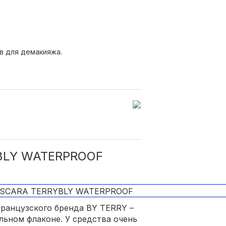
ричнево-чёрном);
в для демакияжа.
.
BLY WATERPROOF
анцузского бренда BY TERRY –
льном флаконе. У средства очень