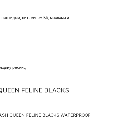
 пептидом, витамином B5, маслами и
ью которой можно добиться разных
олщину ресниц.
даления макияжа.
QUEEN FELINE BLACKS