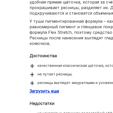
удобная прямая щёточка, которая за сч
прокрашивает ресницы, разделяет их. 
подкручиваются и становятся объёмным
У туши пигментированная формула – ка
равномерный пигмент и глянцевое покр
формула Flex Stretch, поэтому средство
Ресницы после нанесения выглядят гла
комочков.
Достоинства
качественная классическая щёточка, ко
не путает ресницы;
ресницы выглядят аккуратными и ухожен
Загрузить еще
красивая упаковка;
адекватная цена для сегмента люкс;
Недостатки
удобная щёточка, которая набирает дост