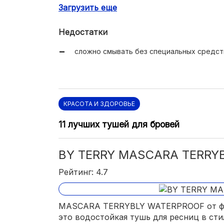
Загрузить еще
не осыпается;
долго держится (около 12 часов);
Недостатки
представлена в 2 оттенках (чёрном и ко
сложно смывать без специальных средст
красивая упаковка с эффектным дизайном
КРАСОТА И ЗДОРОВЬЕ
11 лучших тушей для бровей
BY TERRY MASCARA TERRY
Рейтинг: 4.7
MASCARA TERRYBLY WATERPROOF от фр
это водостойкая тушь для ресниц в сти