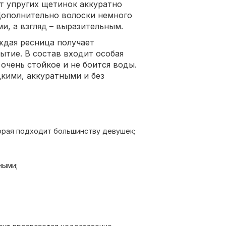
ёт упругих щетинок аккуратно
Дополнительно волоски немного
и, а взгляд – выразительным.
ждая ресница получает
ытие. В состав входит особая
 очень стойкое и не боится воды.
дкими, аккуратными и без
торая подходит большинству девушек;
ными;
аточно туши с первого раза.