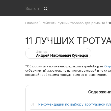
Главная
\
Рейтинги лучших товаров для ремонта
\
1
11 ЛУЧШИХ ТРОТУ
Эксперт
Андрей Николаевич Кузнецов
*Обзор лучших по мнению редакции expertology.ru.
О кр
субъективный характер, не является рекламой и не слу
покупкой необходима консультация со специалистом.
Содержани
Рекомендации по выбору тротуарной пли