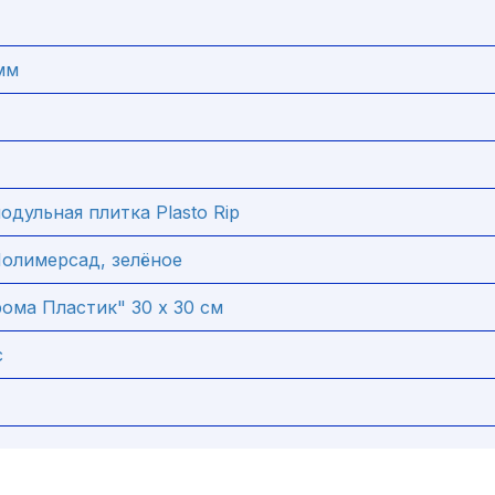
мм
одульная плитка Plasto Rip
олимерсад, зелёное
ома Пластик" 30 х 30 см
с