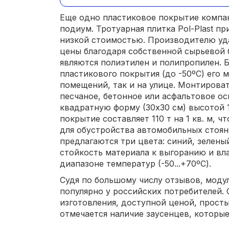
Еще одно пластиковое покрытие компа
подиум. Тротуарная плитка Pol-Plast п
низкой стоимостью. Производителю уд
цены благодаря собственной сырьевой
являются полиэтилен и полипропилен. 
пластикового покрытия (до -50ºС) его 
помещений, так и на улице. Монтирова
песчаное, бетонное или асфальтовое о
квадратную форму (30х30 см) высотой 1
покрытие составляет 110 т на 1 кв. м, 
для обустройства автомобильных стоян
предлагаются три цвета: синий, зелены
стойкость материала к выгоранию и вл
диапазоне температур (-50...+70ºС).
Судя по большому числу отзывов, модул
популярно у российских потребителей.
изготовления, доступной ценой, прост
отмечается наличие заусенцев, которые