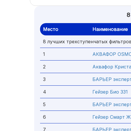
8
Место
Наименование
8 лучших трехступенчатых фильтро
1
АКВАФОР OSMO
2
Аквафор Криста
3
БАРЬЕР эксперт
4
Гейзер Био 331
5
БАРЬЕР экспер
6
Гейзер Смарт Ж
7
БАРЬЕР эксперт