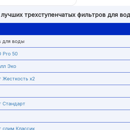
 лучших трехступенчатых фильтров для во
в для воды
 Pro 50
лл Эко
 Жесткость х2
т Стандарт
 слим Классик