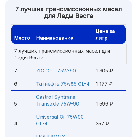
7 лучших трансмиссионных масел
для Лады Веста
Цена за
Место
Наименование
литр
7 лучших трансмиссионных масел для
Лады Веста
7
ZIC GFT 75W-90
1 305 ₽
6
Татнефть 75w85 GL-4
1 177 ₽
Castrol Syntrans
5
Transaxle 75W-90
1 596 ₽
Universal Oil 75W90
4
GL-4
357 ₽
LIQUI MOLY