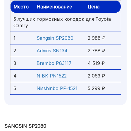
Место
Наименование
Цена
5 лучших тормозных колодок для Toyota
Camry
1
Sangsin SP2080
2 988 ₽
2
Advics SN134
2 788 ₽
3
Brembo P83117
4 519 ₽
4
NIBK PN1522
2 063 ₽
5
Nisshinbo PF-1521
5 299 ₽
SANGSIN SP2080