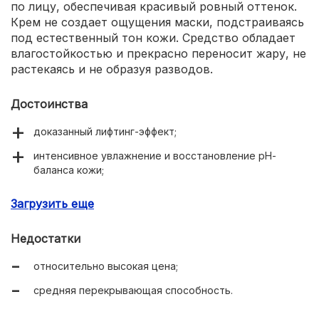
по лицу, обеспечивая красивый ровный оттенок.
Крем не создает ощущения маски, подстраиваясь
под естественный тон кожи. Средство обладает
влагостойкостью и прекрасно переносит жару, не
растекаясь и не образуя разводов.
Достоинства
доказанный лифтинг-эффект;
интенсивное увлажнение и восстановление рН-
баланса кожи;
ровный красивый тон;
Загрузить еще
защита от УФ-лучей (SPF 20);
Недостатки
комфортная для нанесения текстура;
относительно высокая цена;
способность подстраиваться под естественный тон
лица;
средняя перекрывающая способность.
водостойкость;