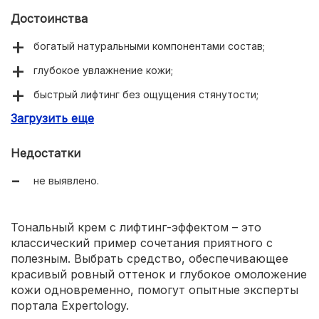
Достоинства
богатый натуральными компонентами состав;
глубокое увлажнение кожи;
быстрый лифтинг без ощущения стянутости;
Загрузить еще
высокая перекрывающая способность;
легкая текстура;
Недостатки
красивый сатиновый финиш;
не выявлено.
широкая палитра оттенков;
доступная цена;
Тональный крем с лифтинг-эффектом – это
экономичный расход;
классический пример сочетания приятного с
полезным. Выбрать средство, обеспечивающее
стойкость.
красивый ровный оттенок и глубокое омоложение
кожи одновременно, помогут опытные эксперты
портала Expertology.