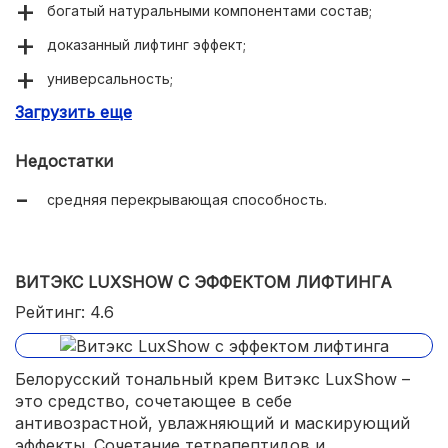
богатый натуральными компонентами состав;
доказанный лифтинг эффект;
универсальность;
Загрузить еще
необычная неоднородная текстура;
защита от УФ-лучей (SPF 50);
Недостатки
равномерное распределение состава по коже;
средняя перекрывающая способность.
доступная цена;
экономичный расход.
ВИТЭКС LUXSHOW С ЭФФЕКТОМ ЛИФТИНГА
Рейтинг: 4.6
Белорусский тональный крем Витэкс LuxShow –
это средство, сочетающее в себе
антивозрастной, увлажняющий и маскирующий
эффекты. Сочетание тетрапептидов и