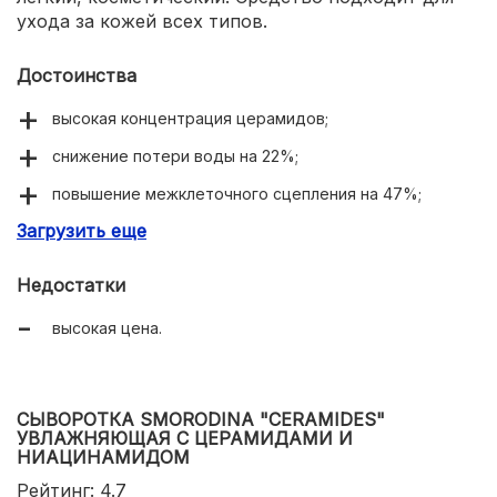
ухода за кожей всех типов.
Достоинства
высокая концентрация церамидов;
снижение потери воды на 22%;
повышение межклеточного сцепления на 47%;
Загрузить еще
выравнивание тона кожи;
нормализация выработки кожного сала;
Недостатки
защита тканей от внешних факторов;
высокая цена.
текстура взбитого мусса;
приятный аромат.
СЫВОРОТКА SMORODINA "CERAMIDES"
УВЛАЖНЯЮЩАЯ С ЦЕРАМИДАМИ И
НИАЦИНАМИДОМ
Рейтинг: 4.7