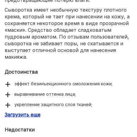
предотвращающие потерю влаги.
Сыворотка имеет необычную текстуру плотного
крема, который не тает при нанесении на кожу, а
сохраняется некоторое время в виде прозрачной
«маски». Средство обладает сладковатым
пудровым ароматом. По отзывам пользователей,
сыворотка не забивает поры, не скатывается и
выступает отличной основой для нанесения
макияжа.
Достоинства
эффект безинъекционного омоложения кожи;
выравнивание оттенка лица;
укрепление защитного слоя тканей;
Загрузить еще
отличная основа для макияжа;
необычная текстура;
Недостатки
приятный сладковатый аромат;