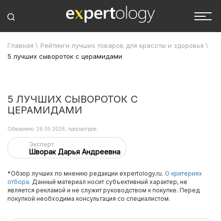
Главная
\
Рейтинги лучших товаров для красоты и здоровья
\
5 лучших сывороток с церамидами
5 ЛУЧШИХ СЫВОРОТОК С
ЦЕРАМИДАМИ
Обновлено: 26.05.2026, просмотров:
Эксперт
Шворак Дарья Андреевна
*Обзор лучших по мнению редакции expertology.ru.
О критериях
отбора.
Данный материал носит субъективный характер, не
является рекламой и не служит руководством к покупке. Перед
покупкой необходима консультация со специалистом.