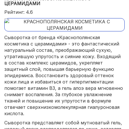
доступная цена.
ЦЕРАМИДАМИ
Рейтинг: 4.6
Сыворотка от бренда «Краснополянская
косметика с церамидами» - это фантастический
натуральный состав, преображающий сухую,
утратившую упругость и сияние кожу. Входящий
в состав комплекс церамидов, укрепляет
защитный слой, повышая барьерную функцию
эпидермиса. Восстановить здоровый оттенок
кожи лица и избавиться от гиперпигментации
помогает витамин В3, а гель алоэ вера мгновенно
снимает воспаления. За глубокое увлажнение
тканей и повышение их упругости в формуле
отвечает сверхнизкомолекулярная гиалуроновая
кислота.
Сыворотка представляет собой мутноватый гель,
который легко распределяется по коже, оставляя