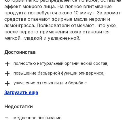
эффект мокрого лица. На полное впитывание
продукта потребуется около 10 минут. За аромат
средства отвечают эфирные масла нероли и
лемонграсса. Пользователи отмечают, что уже
после первого применения кожа становится
мягкой, гладкой и увлажненной.
Достоинства
полностью натуральный органический состав;
повышение барьерной функции эпидермиса;
улучшение оттенка лица и борьба с
гиперпигментацией;
Загрузить еще
мощный противовоспалительный эффект;
Недостатки
глубокое увлажнение кожи;
медленное впитывание.
комфортная гелевая текстура;
приятный натуральный аромат;