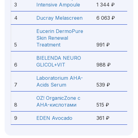
3
Intensive Ampoule
1 344 ₽
4
Ducray Melascreen
6 063 ₽
Eucerin DermoPure
Skin Renewal
5
Treatment
991 ₽
BIELENDA NEURO
6
GLICOL+VIT
988 ₽
Laboratorium AHA-
7
Acids Serum
539 ₽
OZ! OrganicZone с
8
AHA-кислотами
515 ₽
9
EDEN Avocado
361 ₽