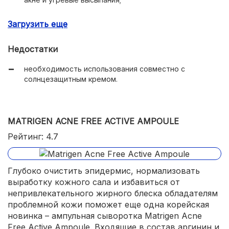
отшелушивание рогового слоя эпидермиса;
Загрузить еще
выравнивание оттенка и рельефа кожи;
Недостатки
увлажняющий эффект;
необходимость использования совместно с
легкая текстура;
солнцезащитным кремом.
быстрое впитывание;
мгновенный эффект.
MATRIGEN ACNE FREE ACTIVE AMPOULE
Рейтинг: 4.7
Глубоко очистить эпидермис, нормализовать
выработку кожного сала и избавиться от
непривлекательного жирного блеска обладателям
проблемной кожи поможет еще одна корейская
новинка – ампульная сыворотка Matrigen Acne
Free Active Ampoule. Входящие в состав аргинин и