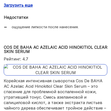
глубокое увлажнение;
Загрузить еще
активная регенерация тканей;
Недостатки
выравнивание текстуры и оттенка кожи;
ощущение липкости после нанесения.
очищение забитых пор;
комфортная текстура;
приятный свежий аромат;
COS DE BAHA AC AZELAIC ACID HINOKITIOL CLEAR
SKIN SERUM
экономичный расход.
Рейтинг: 4.7
Корейская интенсивная сыворотка Cos De BAHA
AC Azelaic Acid Hinokitiol Clear Skin Serum – это
спасение для проблемной воспаленной кожи,
утратившей тонус. Смесь азелаиновой и
салициловой кислот, а также экстракта листьев
чайного дерева обеспечивает тройное действие –