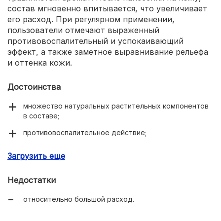
состав мгновенно впитывается, что увеличивает
его расход. При регулярном применении,
пользователи отмечают выраженный
противовоспалительный и успокаивающий
эффект, а также заметное выравнивание рельефа
и оттенка кожи.
Достоинства
множество натуральных растительных компонентов
в составе;
противовоспалительное действие;
лифтинг-эффект;
Загрузить еще
увлажнение тканей;
Недостатки
выравнивание рельефа и оттенка кожи;
относительно большой расход.
легкая гелевая текстура;
нежный травянистый аромат;