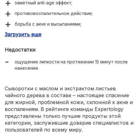
заметный anti-age эффект;
противовоспалительное действие;
борьба с акне и высыпаниями;
Загрузить еще
интенсивное увлажнение;
комфортная текстура;
Недостатки
отсутствие специфического запаха;
ощущение липкости на протяжении 15 минут после
экономичный расход;
нанесения.
доступная цена.
Сыворотки с маслом и экстрактом листьев
чайного дерева в составе – настоящее спасение
для жирной, проблемной кожи, склонной к акне и
воспалениям. В рейтинге команды Expertology
представлены только лучшие продукты этой
категории, заслужившие доверие специалистов и
пользователей по всему миру.