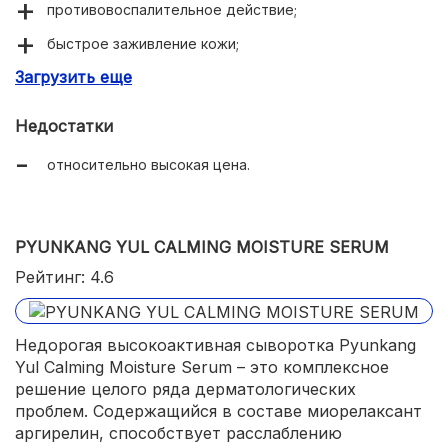
противовоспалительное действие;
быстрое заживление кожи;
Загрузить еще
осветление тканей;
глубокое увлажнение;
Недостатки
комфортная гелевая текстура;
относительно высокая цена.
нейтральный аромат;
минимальный расход;
PYUNKANG YUL CALMING MOISTURE SERUM
продолжительный матирующий эффект.
Рейтинг: 4.6
Недорогая высокоактивная сыворотка Pyunkang
Yul Calming Moisture Serum – это комплексное
решение целого ряда дерматологических
проблем. Содержащийся в составе миорелаксант
аргирелин, способствует расслаблению