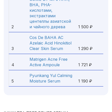
BHA, PHA-
кислотами,
экстрактами
центеллы азиатской
2
и чайного дерева
1 500 ₽
Cos De BAHA AC
Azelaic Acid Hinokitiol
3
Clear Skin Serum
1 290 ₽
Matrigen Acne Free
4
Active Ampoule
1 721 ₽
Pyunkang Yul Calming
5
Moisture Serum
1 190 ₽