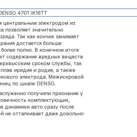
м центральным электродом из
а позволяет значительно
зряда. Так как кончик занимает
орания достается больше
 более полно. В конечном итоге
ает содержание вредных веществ
верхвысоким сроком службы, так
сплав иридия и родия, а также
окового электрода. Межискровой
диниц по шкале DENSO.
аслуженно получили признание у
говечность комплектующих,
е динамики авто сразу после
ей не отталкивает даже довольно