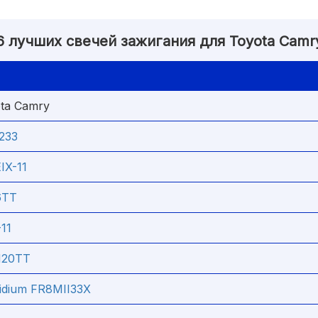
6 лучших свечей зажигания для Toyota Camr
ta Camry
233
IX-11
6TT
11
H20TT
ridium FR8MII33X