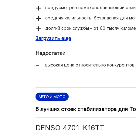
предусмотрен помехоподавляющий рези
средняя калильность, безопасная для мо
долгий срок службы – от 60 тысяч киломе
Загрузить еще
тонкий и износостойкий центральный эле
незначительное снижение потребления т
Недостатки
высокая цена относительно конкурентов.
АВТО И МОТО
6 лучших стоек стабилизатора для To
DENSO 4701 IK16TT