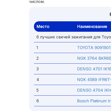
числом.
Место
Наименование
6 лучших свечей зажигания для Toyo
1
TOYOTA 9091901
2
NGK 3764 BKR6E
3
DENSO 4701 IK1
4
NGK 4589 IFR6T-
5
DENSO 4704 IK
6
Bosch Platinum I