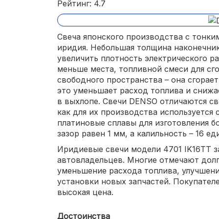
Рейтинг: 4.7
Свеча японского производства с тонки
иридия. Небольшая толщина наконечник
увеличить плотность электрического ра
меньше места, топливной смеси для сг
свободного пространства – она сгорает
это уменьшает расход топлива и сниж
в выхлопе. Свечи DENSO отличаются с
как для их производства используется 
платиновые сплавы для изготовления б
зазор равен 1 мм, а калильность – 16 е
Иридиевые свечи модели 4701 IK16TT з
автовладельцев. Многие отмечают дол
уменьшение расхода топлива, улучшени
установки новых запчастей. Покупател
высокая цена.
Достоинства