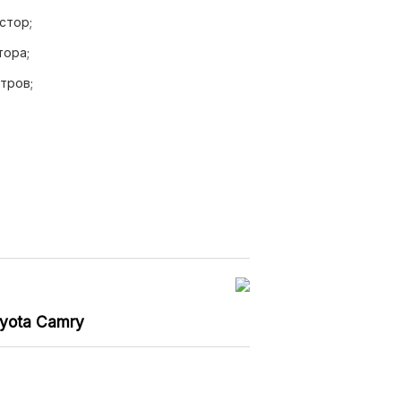
стор;
тора;
тров;
ктрод;
оплива.
yota Camry