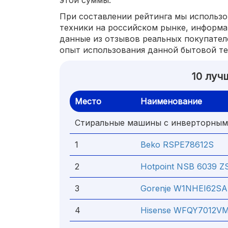
этой суммы.
При составлении рейтинга мы использо
техники на российском рынке, информа
данные из отзывов реальных покупател
опыт использования данной бытовой те
10 луч
Место
Наименование
Стиральные машины с инверторным 
1
Beko RSPE78612S
2
Hotpoint NSB 6039 Z
3
Gorenje W1NHEI62S
4
Hisense WFQY7012V