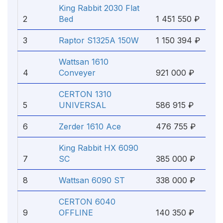
King Rabbit 2030 Flat
2
Bed
1 451 550 ₽
3
Raptor S1325A 150W
1 150 394 ₽
Wattsan 1610
4
Сonveyer
921 000 ₽
CERTON 1310
5
UNIVERSAL
586 915 ₽
6
Zerder 1610 Ace
476 755 ₽
King Rabbit HX 6090
7
SC
385 000 ₽
8
Wattsan 6090 ST
338 000 ₽
CERTON 6040
9
OFFLINE
140 350 ₽