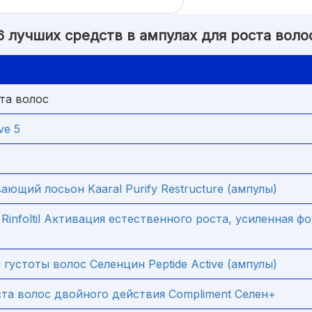
6 лучших средств в ампулах для роста воло
та волос
ve 5
ющий лосьон Kaaral Purify Restructure (ампулы)
Rinfoltil Активация естественного роста, усиленная ф
густоты волос Селенцин Peptide Active (ампулы)
та волос двойного действия Compliment Селен+