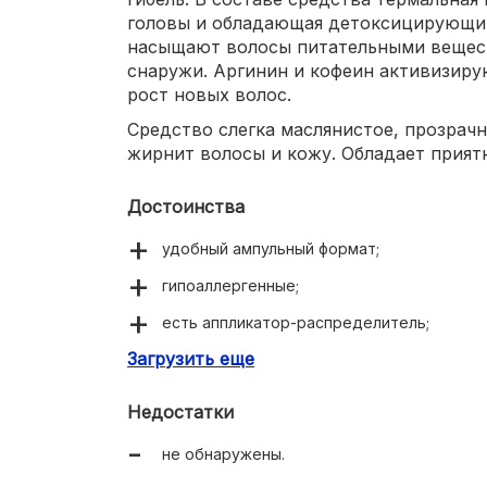
головы и обладающая детоксицирующи
насыщают волосы питательными вещест
снаружи. Аргинин и кофеин активизиру
рост новых волос.
Средство слегка маслянистое, прозрачн
жирнит волосы и кожу. Обладает прия
Достоинства
удобный ампульный формат;
гипоаллергенные;
есть аппликатор-распределитель;
Загрузить еще
нет липкости;
ампулы прекращают волосопад;
Недостатки
начинается быстрый рост новых волос.
не обнаружены.