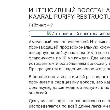
ИНТЕНСИВНЫЙ ВОССТАН
KAARAL PURIFY RESTRUCT
Рейтинг: 4.7
Ампульный лосьон известной Итальянск
производящей профессиональную косме
шикарную коробку пастельно-мятного ц
флакончиков по 10 мл каждая. Две наса
истощенным и ослабленным волосам упр
Прекращается выпадение волос и однов
В основе состава активный регенерант -
проникает в сердцевину волоса, его н
фолликулы, давая мощный импульс к и
энергией.
Для усиления эффекта наносится на сле
распределяется по всей длине легким