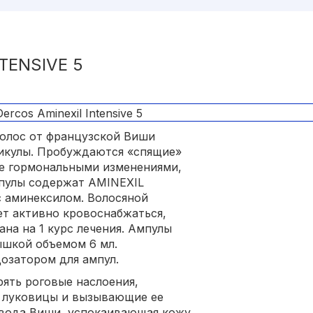
TENSIVE 5
волос от французской Виши
тикулы. Пробуждаются «спящие»
ое гормональными изменениями,
мпулы содержат AMINEXIL
с аминексилом. Волосяной
ет активно кровоснабжаться,
ана на 1 курс лечения. Ампулы
ышкой объемом 6 мл.
дозатором для ампул.
ять роговые наслоения,
 луковицы и вызывающие ее
я вода Виши, успокаивающая кожу