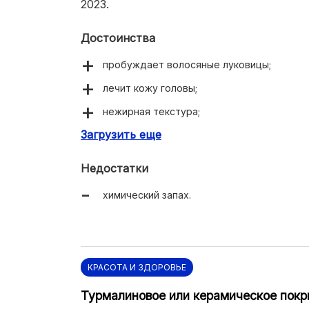
2023.
Достоинства
пробуждает волосяные луковицы;
лечит кожу головы;
нежирная текстура;
Загрузить еще
быстрый эффект;
прекращает выпадение волос;
Недостатки
есть удобный дозатор;
химический запах.
нет липкости;
одобрен дерматологами.
КРАСОТА И ЗДОРОВЬЕ
Турмалиновое или керамическое покр