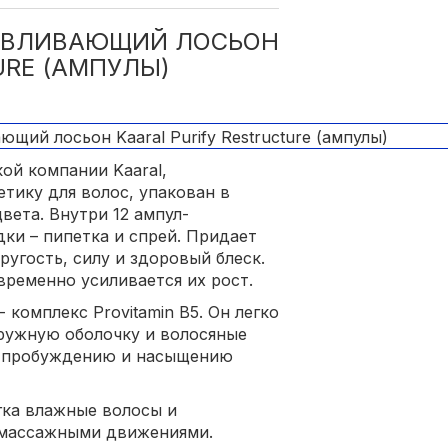
АВЛИВАЮЩИЙ ЛОСЬОН
URE (АМПУЛЫ)
ой компании Kaaral,
тику для волос, упакован в
вета. Внутри 12 ампул-
дки – пипетка и спрей. Придает
угость, силу и здоровый блеск.
ременно усиливается их рост.
 комплекс Provitamin B5. Он легко
аружную оболочку и волосяные
х пробуждению и насыщению
гка влажные волосы и
и массажными движениями.