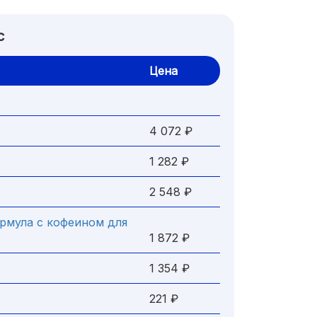
с
Цена
4 072 ₽
1 282 ₽
2 548 ₽
ормула с кофеином для
1 872 ₽
1 354 ₽
221 ₽