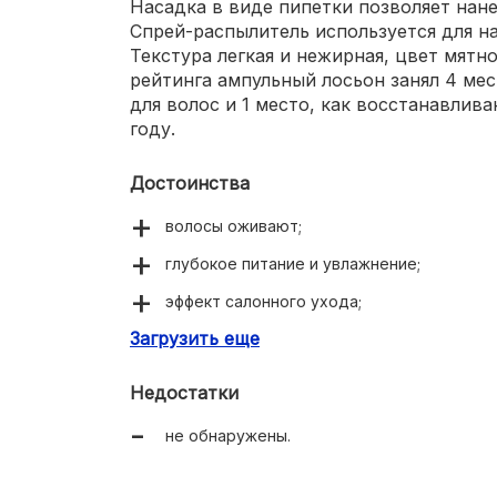
Насадка в виде пипетки позволяет нане
Спрей-распылитель используется для на
Текстура легкая и нежирная, цвет мятн
рейтинга ампульный лосьон занял 4 ме
для волос и 1 место, как восстанавлив
году.
Достоинства
волосы оживают;
глубокое питание и увлажнение;
эффект салонного ухода;
Загрузить еще
2 разных дозатора;
не липкий;
Недостатки
не утяжеляет;
не обнаружены.
активный рост волос;
прекращается их выпадение.