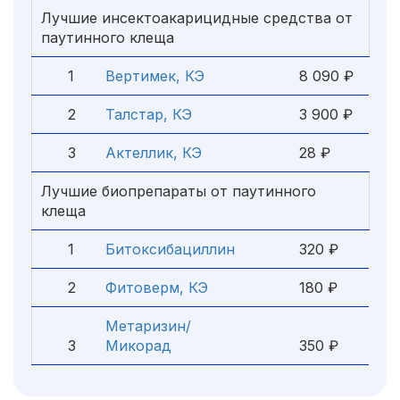
Лучшие инсектоакарицидные средства от
паутинного клеща
1
Вертимек, КЭ
8 090 ₽
2
Талстар, КЭ
3 900 ₽
3
Актеллик, КЭ
28 ₽
Лучшие биопрепараты от паутинного
клеща
1
Битоксибациллин
320 ₽
2
Фитоверм, КЭ
180 ₽
Метаризин/
3
Микорад
350 ₽