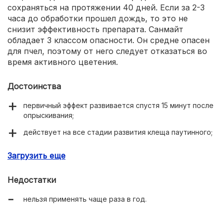
сохраняться на протяжении 40 дней. Если за 2-3
часа до обработки прошел дождь, то это не
снизит эффективность препарата. Санмайт
обладает 3 классом опасности. Он средне опасен
для пчел, поэтому от него следует отказаться во
время активного цветения.
Достоинства
первичный эффект развивается спустя 15 минут после
опрыскивания;
действует на все стадии развития клеща паутинного;
температурные условия не снижают эффективность
Загрузить еще
средства;
защитное действие сохраняется на протяжении 40
Недостатки
дней.
нельзя применять чаще раза в год.