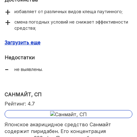
избавляет от различных видов клеща паутинного;
смена погодных условий не снижает эффективности
средства;
поражает нимфы и половозрелые особи;
Загрузить еще
мало опасно для теплокровных и опылителей;
Недостатки
не вредит полезным насекомым.
не выявлены.
САНМАЙТ, СП
Рейтинг: 4.7
Японское акарицидное средство Санмайт
содержит пиридабен. Его концентрация