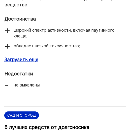
вещества.
Достоинства
широкий спектр активности, включая паутинного
клеща;
обладает низкой токсичностью;
эффективен даже при влажной погоде;
Загрузить еще
обладает пролонгированным действием;
Недостатки
высокая скорость токсического действия на
вредителей.
не выявлены.
САД И ОГОРОД
6 лучших средств от долгоносика