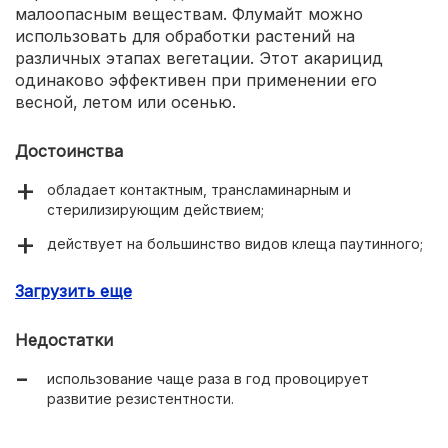
малоопасным веществам. Флумайт можно
использовать для обработки растений на
различных этапах вегетации. Этот акарицид
одинаково эффективен при применении его
весной, летом или осенью.
Достоинства
обладает контактным, трансламинарным и
стерилизирующим действием;
действует на большинство видов клеща паутинного;
может использоваться при комнатном цветоводстве;
Загрузить еще
оказывает защитное действие на протяжении 40-60
дней;
Недостатки
может использоваться в различные сроки вегетации.
использование чаще раза в год провоцирует
развитие резистентности.