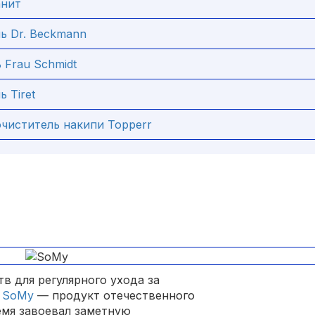
анит
ь Dr. Beckmann
 Frau Schmidt
 Tiret
чиститель накипи Topperr
в для регулярного ухода за
и
SoMy
— продукт отечественного
емя завоевал заметную