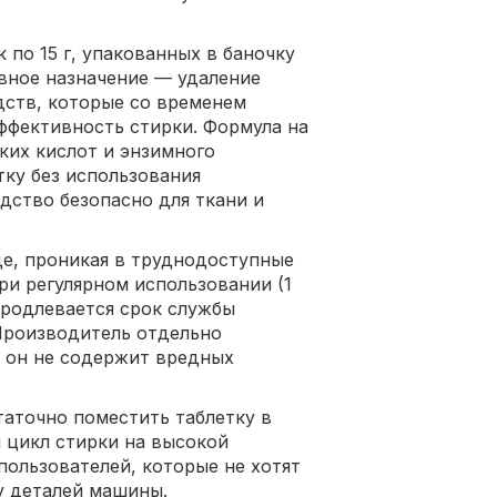
 по 15 г, упакованных в баночку
вное назначение — удаление
дств, которые со временем
ффективность стирки. Формула на
ких кислот и энзимного
тку без использования
едство безопасно для ткани и
де, проникая в труднодоступные
При регулярном использовании (1
продлевается срок службы
 Производитель отдельно
 он не содержит вредных
аточно поместить таблетку в
й цикл стирки на высокой
пользователей, которые не хотят
у деталей машины.