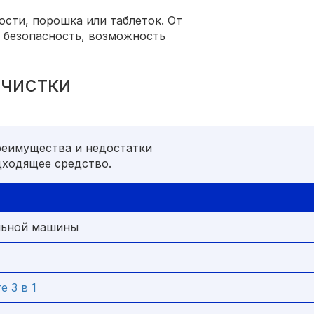
сти, порошка или таблеток. От
, безопасность, возможность
 чистки
реимущества и недостатки
дходящее средство.
альной машины
e 3 в 1