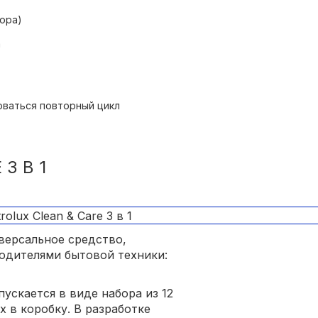
лора)
а
оваться повторный цикл
3 В 1
версальное средство,
дителями бытовой техники:
ускается в виде набора из 12
х в коробку. В разработке