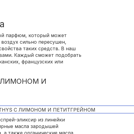
а
ой парфюм, который может
 воздух сильно пересушен,
войства таких средств. В наш
твами. Каждый сможет подобрать
канских, французских или
 ЛИМОНОМ И
спрей-эликсир из линейки
ирные масла зародышей
, а также органические масла