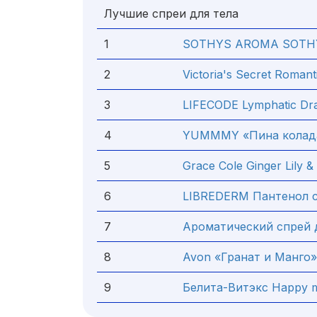
Лучшие спреи для тела
1
SOTHYS AROMA SOTHYS
2
Victoria's Secret Romant
3
LIFECODE Lymphatic Dr
4
YUMMMY «Пина колад
5
Grace Cole Ginger Lily 
6
LIBREDERM Пантенол с
7
Ароматический спрей д
8
Avon «Гранат и Манго»
9
Белита-Витэкс Happy 