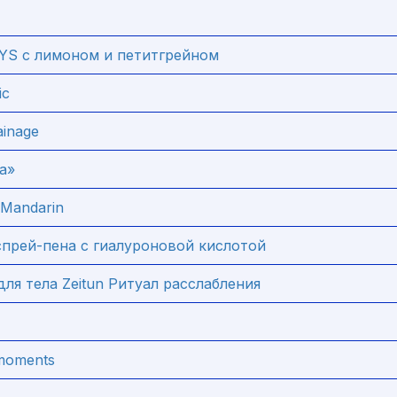
 с лимоном и петитгрейном
ic
ainage
а»
& Mandarin
прей-пена с гиалуроновой кислотой
ля тела Zeitun Ритуал расслабления
moments