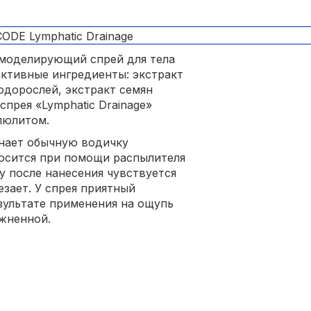
 моделирующий спрей для тела
 активные ингредиенты: экстракт
одорослей, экстракт семян
прея «Lymphatic Drainage»
люлитом.
инает обычную водичку
носится при помощи распылителя
у после нанесения чувствуется
езает. У спрея приятный
зультате применения на ощупь
ажненной.