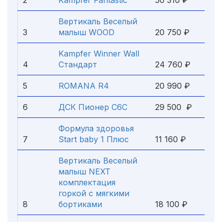
2
Kampfer Fantastic
50 310 ₽
Вертикаль Веселый
3
малыш WOOD
20 750 ₽
Kampfer Winner Wall
4
Стандарт
24 760 ₽
5
ROMANA R4
20 990 ₽
6
ДСК Пионер С6С
29 500 ₽
Формула здоровья
7
Start baby 1 Плюс
11 160 ₽
Вертикаль Веселый
малыш NEXT
комплектация
горкой с мягкими
8
бортиками
18 100 ₽