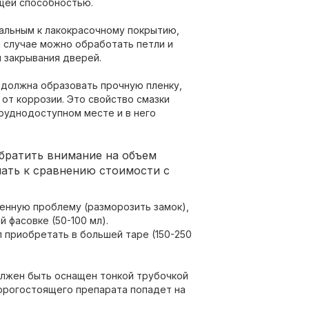
щей способностью.
альным к лакокрасочному покрытию,
м случае можно обработать петли и
и закрывания дверей.
 должна образовать прочную пленку,
 от коррозии. Это свойство смазки
труднодоступном месте и в него
братить внимание на объем
пать к сравнению стоимости с
енную проблему (разморозить замок),
 фасовке (50-100 мл).
 приобретать в большей таре (150-250
олжен быть оснащен тонкой трубочкой
дорогостоящего препарата попадет на