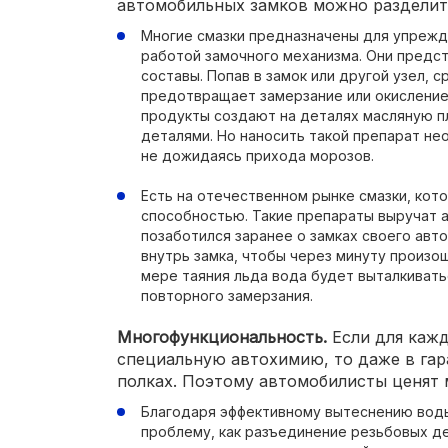
автомобильных замков можно разделить
Многие смазки предназначены для упрежд
работой замочного механизма. Они пред
составы. Попав в замок или другой узел, 
предотвращает замерзание или окисление
продукты создают на деталях масляную п
деталями. Но наносить такой препарат не
не дожидаясь прихода морозов.
Есть на отечественном рынке смазки, к
способностью. Такие препараты выручат 
позаботился заранее о замках своего авт
внутрь замка, чтобы через минуту произо
мере таяния льда вода будет выталкивать
повторного замерзания.
Многофункциональность.
Если для кажд
специальную автохимию, то даже в гар
полках. Поэтому автомобилисты ценят 
Благодаря эффективному вытеснению воды
проблему, как разъединение резьбовых де