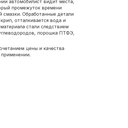
нии автомобилист видит места,
торый промежуток времени
й смазки. Обработанные детали
крип, отталкивается вода и
 материала стали следствием
углеводородов, порошка ПТФЭ,
очетанием цены и качества
 применении.