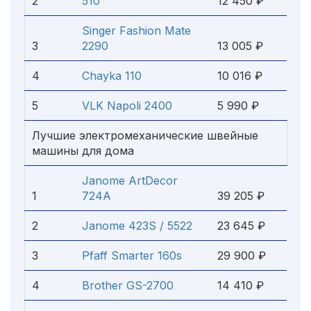
2
510
12 450 ₽
Singer Fashion Mate
3
2290
13 005 ₽
4
Chayka 110
10 016 ₽
5
VLK Napoli 2400
5 990 ₽
Лучшие электромеханические швейные
машины для дома
Janome ArtDecor
1
724A
39 205 ₽
2
Janome 423S / 5522
23 645 ₽
3
Pfaff Smarter 160s
29 900 ₽
4
Brother GS-2700
14 410 ₽