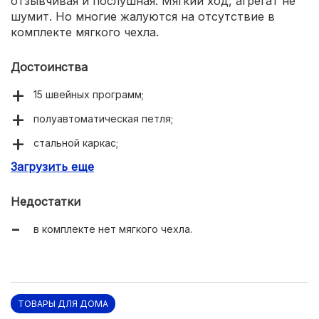
отзывчивая и послушная. Мягкий ход, агрегат не
шумит. Но многие жалуются на отсутствие в
комплекте мягкого чехла.
Достоинства
15 швейных программ;
полуавтоматическая петля;
стальной каркас;
Загрузить еще
автоматическое отключение намотки шпульки;
эффективно обрабатывает любые ткани;
Недостатки
съемная рукавная платформа;
в комплекте нет мягкого чехла.
мягкий ход, не шумит.
ТОВАРЫ ДЛЯ ДОМА