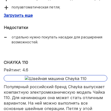
полуавтоматическая петля;
Загрузить еще
занимает мало места, относительно легкая;
наличие дополнительных лапок;
Недостатки
работает не шумно;
отдельно нужно покупать насадки для расширения
стильно смотрится в интерьере.
возможностей.
CHAYKA 110
Рейтинг: 4.6
Популярный российский бренд Chayka выпускает
компактную электромеханическую модель Чайка
110. Для начинающих она может стать отличным
вариантом. На ней можно выполнять все
основные швейные операции. Петля у этой