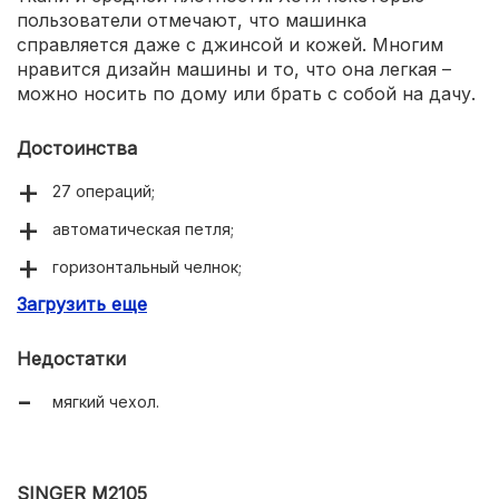
пользователи отмечают, что машинка
справляется даже с джинсой и кожей. Многим
нравится дизайн машины и то, что она легкая –
можно носить по дому или брать с собой на дачу.
Достоинства
27 операций;
автоматическая петля;
горизонтальный челнок;
Загрузить еще
яркая подсветка;
быстрая заправка нити;
Недостатки
таблица строчек;
мягкий чехол.
простое управление;
легкая и компактная.
SINGER M2105