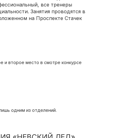
фессиональный, все тренеры
иальности. Занятия проводятся в
оложенном на Проспекте Стачек
е и второе место в смотре конкурсе
ьные лагеря и на сборы;
учение бесплатное.
лишь одним из отделений.
ИЯ «НЕВСКИЙ ЛЕД»