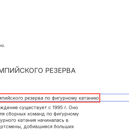
 тренерами;
но.
тренером.
МПИЙСКОГО РЕЗЕРВА
ждение существует с 1995 г. Оно
ля сборных команд по фигурному
урного катания начиналась в
портсмены, добившиеся больших