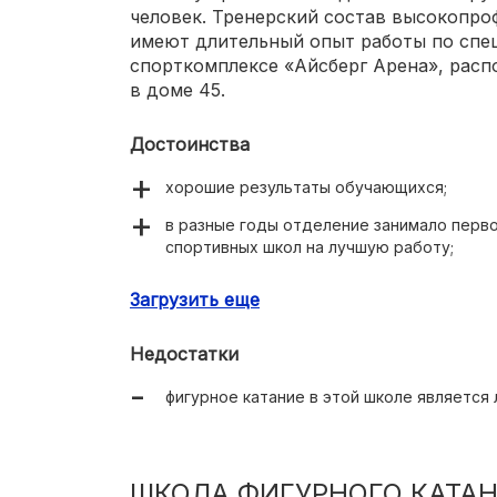
человек. Тренерский состав высокопро
имеют длительный опыт работы по спец
спорткомплексе «Айсберг Арена», расп
в доме 45.
Достоинства
хорошие результаты обучающихся;
в разные годы отделение занимало перво
спортивных школ на лучшую работу;
летом учащиеся выезжают в оздоровител
Загрузить еще
это бюджетное учреждение, поэтому об
Недостатки
фигурное катание в этой школе является 
ШКОЛА ФИГУРНОГО КАТАН