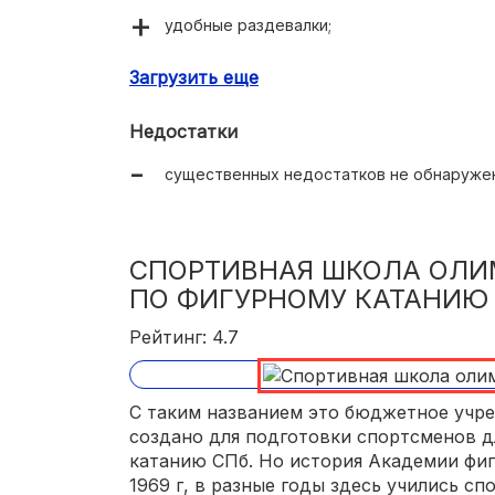
удобные раздевалки;
хорошая охрана;
Загрузить еще
проводятся мастер-классы с известными
Недостатки
на катках лед высокого качества;
существенных недостатков не обнаруже
возможность индивидуальных занятий с 
СПОРТИВНАЯ ШКОЛА ОЛИ
ПО ФИГУРНОМУ КАТАНИЮ
Рейтинг: 4.7
С таким названием это бюджетное учре
создано для подготовки спортсменов д
катанию СПб. Но история Академии фиг
1969 г, в разные годы здесь учились с