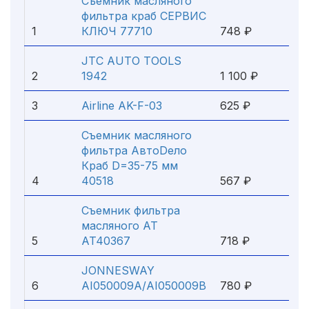
Съемник масляного
фильтра краб СЕРВИС
1
КЛЮЧ 77710
748 ₽
JTC AUTO TOOLS
2
1942
1 100 ₽
3
Airline AK-F-03
625 ₽
Съемник масляного
фильтра АвтоDело
Краб D=35-75 мм
4
40518
567 ₽
Съемник фильтра
масляного AT
5
AT40367
718 ₽
JONNESWAY
6
AI050009A/AI050009B
780 ₽