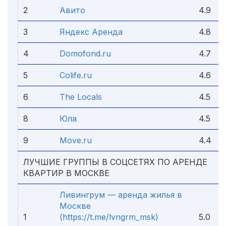
2
Авито
4.9
3
Яндекс Аренда
4.8
4
Domofond.ru
4.7
5
Colife.ru
4.6
6
The Locals
4.5
8
Юла
4.5
9
Move.ru
4.4
ЛУЧШИЕ ГРУППЫ В СОЦСЕТЯХ ПО АРЕНДЕ
КВАРТИР В МОСКВЕ
Ливингрум — аренда жилья в
Москве
1
(https://t.me/lvngrm_msk)
5.0