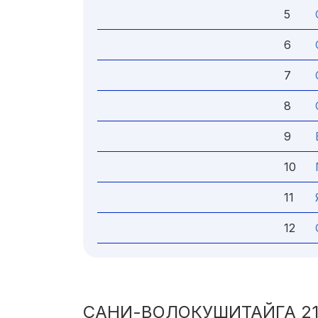
5
6
7
8
9
10
11
12
САНИ-ВОЛОКУШИТАЙГА 210