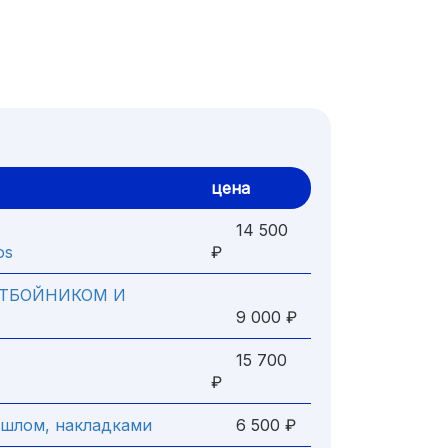
цена
14 500
os
₽
ОТБОЙНИКОМ И
9 000 ₽
15 700
₽
ышлом, накладками
6 500 ₽