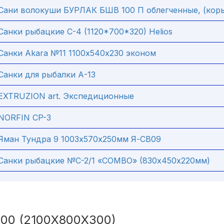
Сани волокуши БУРЛАК БШВ 100 П облегченные, (кор
Санки рыбацкие С-4 (1120*700*320) Helios
Санки Akara №11 1100х540х230 эконом
Санки для рыбалки А-13
EXTRUZION art. Экспедиционные
NORFIN CP-3
Яман Тундра 9 1003х570х250мм Я-СВ09
Санки рыбацкие №C-2/1 «COMBO» (830х450х220мм)
0 (2100Х800Х300)