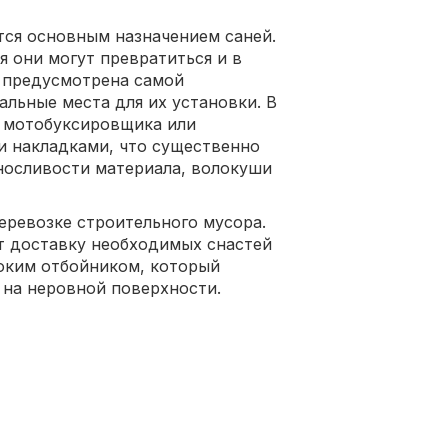
тся основным назначением саней.
я они могут превратиться и в
ь предусмотрена самой
альные места для их установки. В
я мотобуксировщика или
и накладками, что существенно
носливости материала, волокуши
еревозке строительного мусора.
т доставку необходимых снастей
оким отбойником, который
 на неровной поверхности.