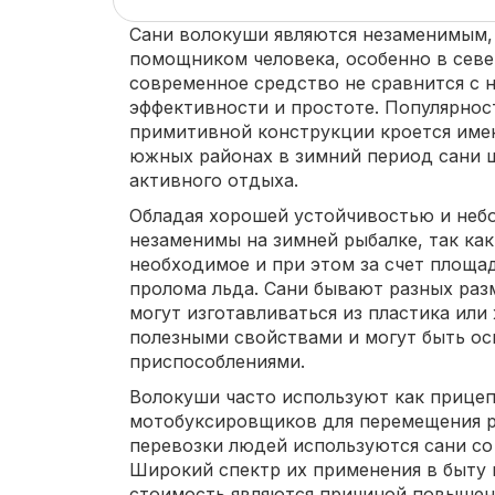
Сани волокуши являются незаменимым,
помощником человека, особенно в севе
современное средство не сравнится с 
эффективности и простоте. Популярнос
примитивной конструкции кроется имен
южных районах в зимний период сани 
активного отдыха.
Обладая хорошей устойчивостью и неб
незаменимы на зимней рыбалке, так как
необходимое и при этом за счет площа
пролома льда. Сани бывают разных разм
могут изготавливаться из пластика или
полезными свойствами и могут быть о
приспособлениями.
Волокуши часто используют как прицеп
мотобуксировщиков для перемещения ра
перевозки людей используются сани с
Широкий спектр их применения в быту 
стоимость являются причиной повышенн