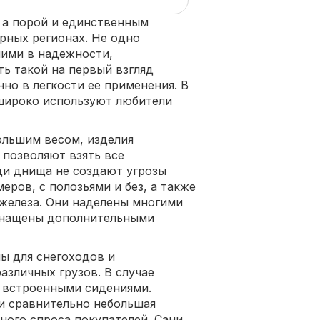
 а порой и единственным
рных регионах. Не одно
ними в надежности,
ть такой на первый взгляд
но в легкости ее применения. В
широко используют любители
ольшим весом, изделия
 позволяют взять все
ди днища не создают угрозы
еров, с полозьями и без, а также
 железа. Они наделены многими
снащены дополнительными
ы для снегоходов и
зличных грузов. В случае
о встроенными сидениями.
и сравнительно небольшая
ого спроса покупателей. Сани