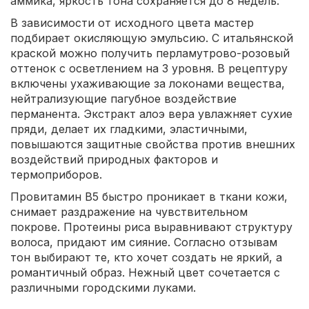
аммика, яркость тона сохраняется до 8 недель.
В зависимости от исходного цвета мастер
подбирает окисляющую эмульсию. С итальянской
краской можно получить перламутрово-розовый
оттенок с осветлением на 3 уровня. В рецептуру
включены ухаживающие за локонами вещества,
нейтрализующие пагубное воздействие
перманента. Экстракт алоэ вера увлажняет сухие
пряди, делает их гладкими, эластичными,
повышаются защитные свойства против внешних
воздействий природных факторов и
термоприборов.
Провитамин В5 быстро проникает в ткани кожи,
снимает раздражение на чувствительном
покрове. Протеины риса выравнивают структуру
волоса, придают им сияние. Согласно отзывам
тон выбирают те, кто хочет создать не яркий, а
романтичный образ. Нежный цвет сочетается с
различными городскими луками.