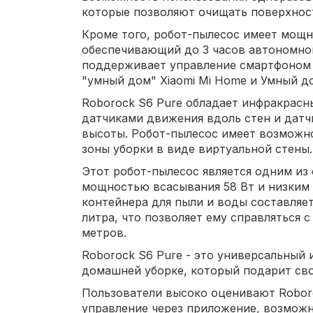
которые позволяют очищать поверхност
Кроме того, робот-пылесос имеет мощны
обеспечивающий до 3 часов автономно
поддерживает управление смартфоном п
"умный дом" Xiaomi Mi Home и Умный д
Roborock S6 Pure обладает инфракрасн
датчиками движения вдоль стен и датч
высоты. Робот-пылесос имеет возможно
зоны уборки в виде виртуальной стены.
Этот робот-пылесос является одним из
мощностью всасывания 58 Вт и низким
контейнера для пыли и воды составляет
литра, что позволяет ему справляться с
метров.
Roborock S6 Pure - это универсальный
домашней уборке, который подарит св
Пользователи высоко оценивают Roboro
управление через приложение, возмож