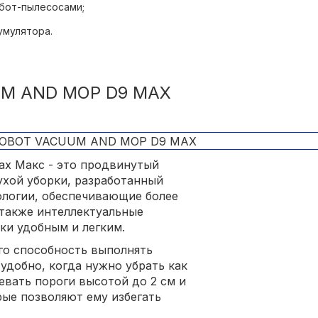
обот-пылесосами;
умулятора.
UM AND MOP D9 MAX
ax Макс - это продвинутый
ухой уборки, разработанный
ологии, обеспечивающие более
 также интеллектуальные
ки удобным и легким.
его способность выполнять
удобно, когда нужно убрать как
левать пороги высотой до 2 см и
ые позволяют ему избегать