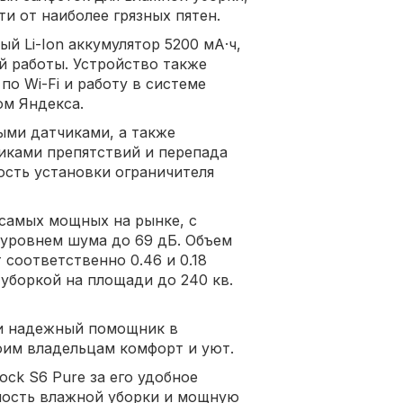
и от наиболее грязных пятен.
й Li-Ion аккумулятор 5200 мА·ч,
й работы. Устройство также
о Wi-Fi и работу в системе
ом Яндекса.
ыми датчиками, а также
иками препятствий и перепада
сть установки ограничителя
 самых мощных на рынке, с
 уровнем шума до 69 дБ. Объем
 соответственно 0.46 и 0.18
 уборкой на площади до 240 кв.
 и надежный помощник в
оим владельцам комфорт и уют.
ck S6 Pure за его удобное
ность влажной уборки и мощную