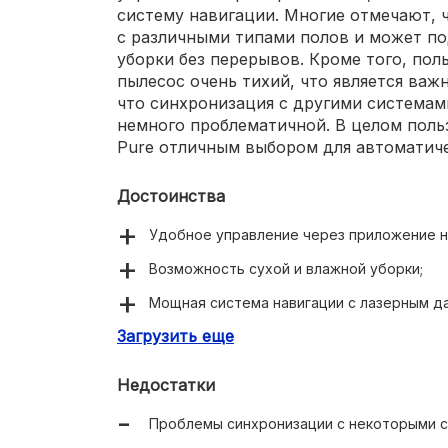
систему навигации. Многие отмечают, ч
с различными типами полов и может п
уборки без перерывов. Кроме того, пол
пылесос очень тихий, что является важ
что синхронизация с другими системам
немного проблематичной. В целом поль
Pure отличным выбором для автоматиче
Достоинства
Удобное управление через приложение н
Возможность сухой и влажной уборки;
Мощная система навигации с лазерным д
датчиками;
Загрузить еще
Способность работать на больших площа
Недостатки
Очень тихий в работе;
Проблемы синхронизации с некоторыми с
Встроенный таймер для удобства планир