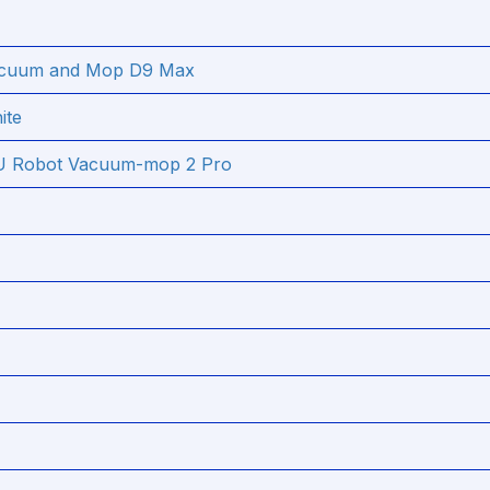
acuum and Mop D9 Max
ite
U Robot Vacuum-mop 2 Pro