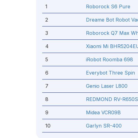
1
Roborock S6 Pure
2
Dreame Bot Robot V
3
Roborock Q7 Max Wh
4
Xiaomi Mi BHR5204E
5
iRobot Roomba 698
6
Everybot Three Spin
7
Genio Laser L800
8
REDMOND RV-R650S
9
Midea VCR09B
10
Garlyn SR-400