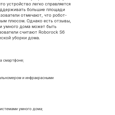
то устройство легко справляется
оддерживать большие площади
ьзователи отмечают, что робот-
ным плюсом. Однако есть отзывы,
и умного дома может быть
зователи считают Roborock S6
ской уборки дома.
а смартфоне;
альномером и инфракрасными
дях;
истемами умного дома;
ования уборки.