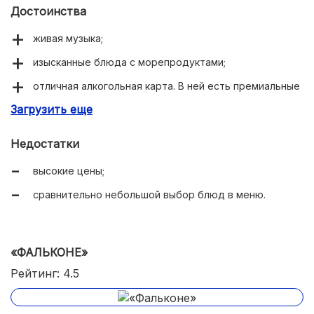
Достоинства
живая музыка;
изысканные блюда с морепродуктами;
отличная алкогольная карта. В ней есть премиальные
позиции, способные удовлетворить самого
Загрузить еще
искушённого гурмана. Коктейльная карта включает в
себя аперитивы, дижестивы и Any Time Drinks.
Недостатки
высокие цены;
сравнительно небольшой выбор блюд в меню.
«ФАЛЬКОНЕ»
Рейтинг: 4.5