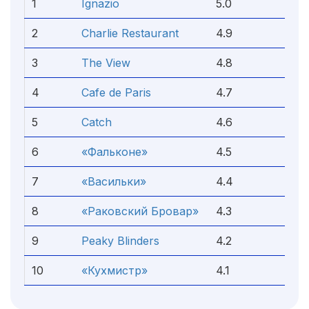
1
Ignazio
5.0
2
Charlie Restaurant
4.9
3
The View
4.8
4
Cafe de Paris
4.7
5
Catch
4.6
6
«Фальконе»
4.5
7
«Васильки»
4.4
8
«Раковский Бровар»
4.3
9
Peaky Blinders
4.2
10
«Кухмистр»
4.1