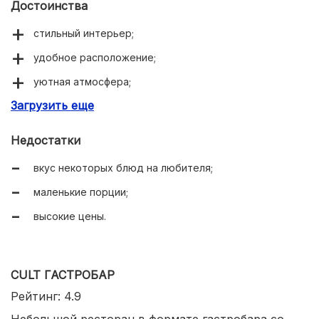
Достоинства
стильный интерьер;
удобное расположение;
уютная атмосфера;
Загрузить еще
необычная подача блюд;
красиво оформленные коктейли;
Недостатки
приветливый персонал;
вкус некоторых блюд на любителя;
качественные и свежие продукты;
маленькие порции;
вкусные десерты.
высокие цены.
CULT ГАСТРОБАР
Рейтинг: 4.9