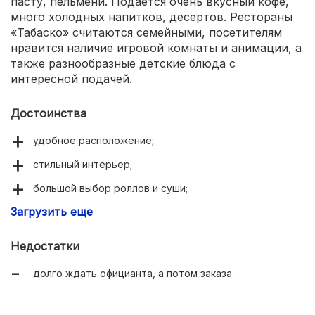
пасту, пельмени. Подается очень вкусный кофе,
много холодных напитков, десертов. Рестораны
«Табаско» считаются семейными, посетителям
нравится наличие игровой комнаты и анимации, а
также разнообразные детские блюда с
интересной подачей.
Достоинства
удобное расположение;
стильный интерьер;
большой выбор роллов и суши;
Загрузить еще
много морепродуктов;
подходит для детей;
Недостатки
сытные порции;
долго ждать официанта, а потом заказа.
еда на вынос и доставка на дом;
есть приложение с бонусами и подарками.