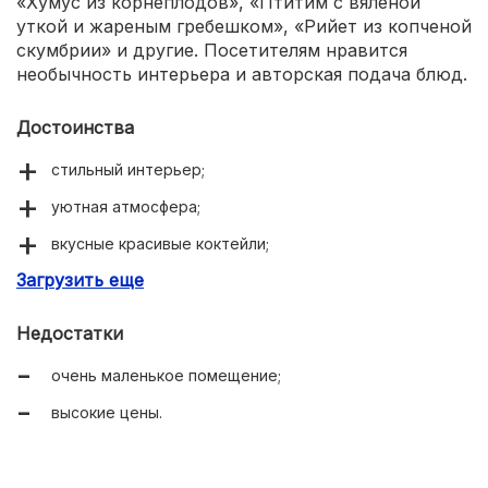
«Хумус из корнеплодов», «Птитим с вяленой
уткой и жареным гребешком», «Рийет из копченой
скумбрии» и другие. Посетителям нравится
необычность интерьера и авторская подача блюд.
Достоинства
стильный интерьер;
уютная атмосфера;
вкусные красивые коктейли;
Загрузить еще
необычные блюда;
отличное обслуживание;
Недостатки
свежие продукты;
очень маленькое помещение;
общительный персонал.
высокие цены.