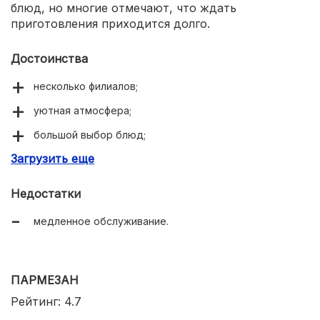
блюд, но многие отмечают, что ждать
приготовления приходится долго.
Достоинства
несколько филиалов;
уютная атмосфера;
большой выбор блюд;
Загрузить еще
развлечения для детей;
есть летняя веранда;
Недостатки
место для проведения банкетов;
медленное обслуживание.
вежливый персонал;
вкусная еда.
ПАРМЕЗАН
Рейтинг: 4.7