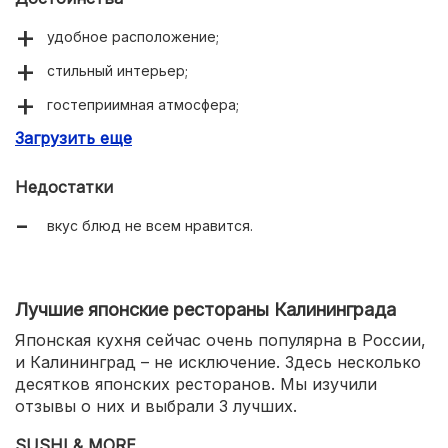
удобное расположение;
стильный интерьер;
гостеприимная атмосфера;
Загрузить еще
приветливый персонал;
быстрое обслуживание;
Недостатки
разнообразное меню;
вкус блюд не всем нравится.
традиционные кавказские блюда в авторском
исполнении;
есть детское меню, сладкие десерты;
Лучшие японские рестораны Калининграда
банкетный зал и летняя веранда.
Японская кухня сейчас очень популярна в России,
и Калининград – не исключение. Здесь несколько
десятков японских ресторанов. Мы изучили
отзывы о них и выбрали 3 лучших.
SUSHI & MORE