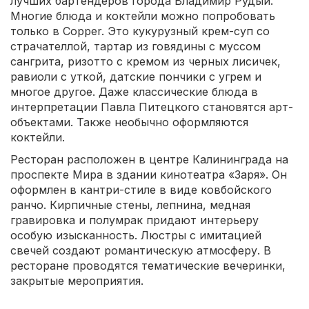
лучших бартендеров города Владимир Рудый.
Многие блюда и коктейли можно попробовать
только в Copper. Это кукурузный крем-суп со
страчателлой, тартар из говядины с муссом
сангрита, ризотто с кремом из черных лисичек,
равиоли с уткой, датские пончики с угрем и
многое другое. Даже классические блюда в
интерпретации Павла Питецкого становятся арт-
объектами. Также необычно оформляются
коктейли.
Ресторан расположен в центре Калининграда на
проспекте Мира в здании кинотеатра «Заря». Он
оформлен в кантри-стиле в виде ковбойского
ранчо. Кирпичные стены, лепнина, медная
гравировка и полумрак придают интерьеру
особую изысканность. Люстры с имитацией
свечей создают романтическую атмосферу. В
ресторане проводятся тематические вечеринки,
закрытые мероприятия.