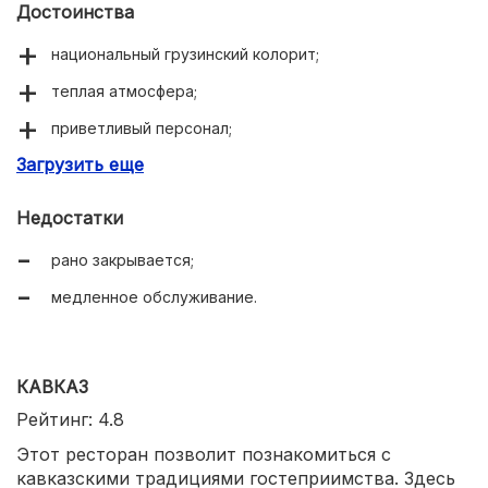
Достоинства
национальный грузинский колорит;
теплая атмосфера;
приветливый персонал;
Загрузить еще
живая музыка;
поздравления именинникам;
Недостатки
большой выбор вина;
рано закрывается;
объемные сытные порции;
медленное обслуживание.
вкусные национальные блюда;
регулярные акции и скидки.
КАВКАЗ
Рейтинг: 4.8
Этот ресторан позволит познакомиться с
кавказскими традициями гостеприимства. Здесь