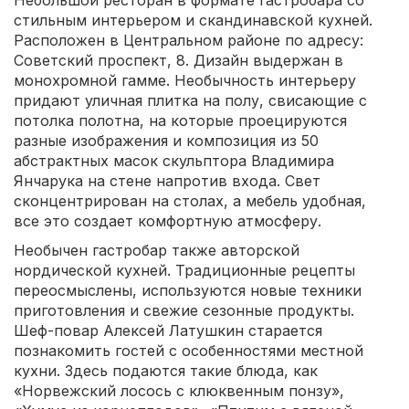
Небольшой ресторан в формате гастробара со
стильным интерьером и скандинавской кухней.
Расположен в Центральном районе по адресу:
Советский проспект, 8. Дизайн выдержан в
монохромной гамме. Необычность интерьеру
придают уличная плитка на полу, свисающие с
потолка полотна, на которые проецируются
разные изображения и композиция из 50
абстрактных масок скульптора Владимира
Янчарука на стене напротив входа. Свет
сконцентрирован на столах, а мебель удобная,
все это создает комфортную атмосферу.
Необычен гастробар также авторской
нордической кухней. Традиционные рецепты
переосмыслены, используются новые техники
приготовления и свежие сезонные продукты.
Шеф-повар Алексей Латушкин старается
познакомить гостей с особенностями местной
кухни. Здесь подаются такие блюда, как
«Норвежский лосось с клюквенным понзу»,