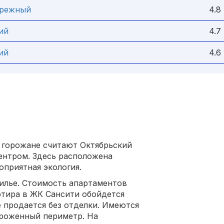
ережный
4.8
ий
4.7
ий
4.6
 горожане считают Октябрьский
центром. Здесь расположена
оприятная экология.
илье. Стоимость апартаментов
ртира в ЖК Сансити обойдется
е продается без отделки. Имеются
ороженный периметр. На