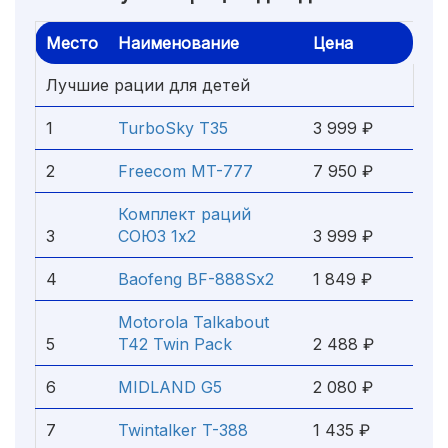
Место
Наименование
Цена
Лучшие рации для детей
1
TurboSky T35
3 999 ₽
2
Freecom MT-777
7 950 ₽
Комплект раций
3
СОЮЗ 1х2
3 999 ₽
4
Baofeng BF-888Sx2
1 849 ₽
Motorola Talkabout
5
T42 Twin Pack
2 488 ₽
6
MIDLAND G5
2 080 ₽
7
Twintalker T-388
1 435 ₽