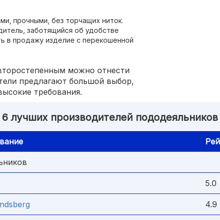
и, прочными, без торчащих ниток.
дитель, заботящийся об удобстве
ть в продажу изделие с перекошенной
 второстепенным можно отнести
тели предлагают большой выбор,
высокие требования.
6 лучших производителей пододеяльников
вание
Рей
ьников
5.0
andsberg
4.9