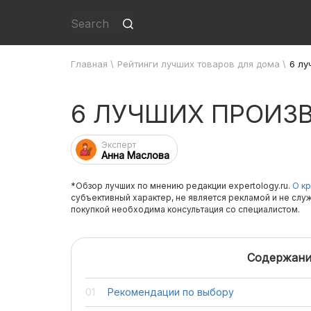
Главная
\
Рейтинги лучших товаров для дома
\
6 лу
6 ЛУЧШИХ ПРОИЗ
Эксперт
Анна Маслова
*Обзор лучших по мнению редакции expertology.ru.
О кр
субъективный характер, не является рекламой и не слу
покупкой необходима консультация со специалистом.
Содержани
Рекомендации по выбору