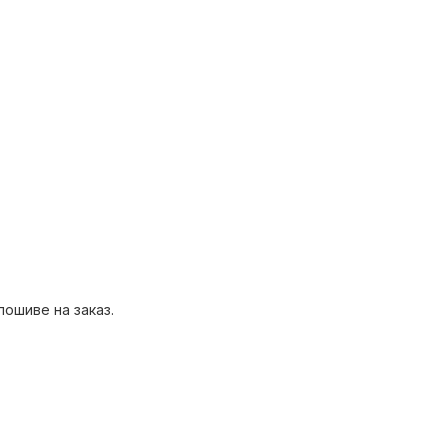
им размерам.
ошиве на заказ.