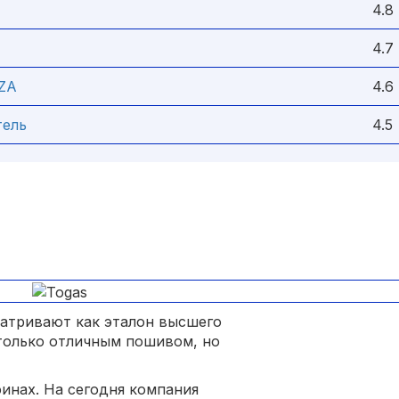
4.8
4.7
ZA
4.6
тель
4.5
матривают как эталон высшего
 только отличным пошивом, но
финах. На сегодня компания