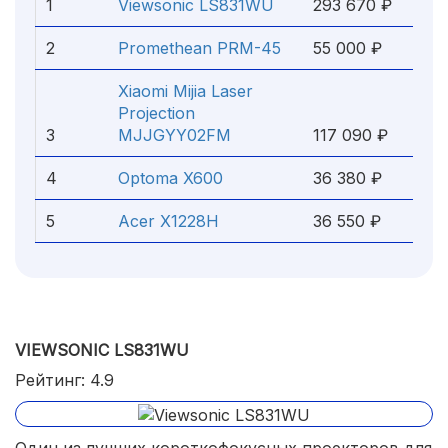
1
Viewsonic LS831WU
293 670 ₽
2
Promethean PRM-45
55 000 ₽
Xiaomi Mijia Laser
Projection
3
MJJGYY02FM
117 090 ₽
4
Optoma X600
36 380 ₽
5
Acer X1228H
36 550 ₽
VIEWSONIC LS831WU
Рейтинг: 4.9
Один из лучших короткофокусных проекторов для