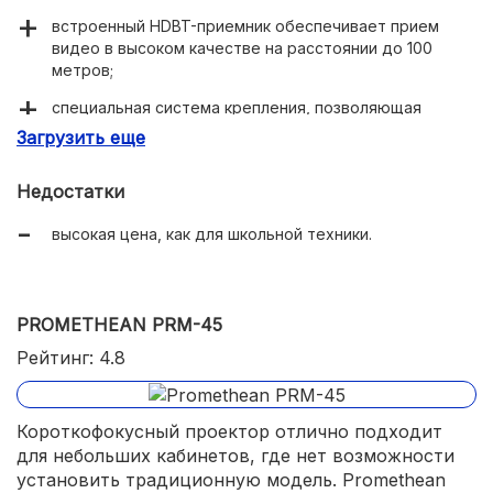
встроенный HDBT-приемник обеспечивает прием
видео в высоком качестве на расстоянии до 100
метров;
специальная система крепления, позволяющая
вращать проектор в радиусе 360 градусов;
Загрузить еще
отличная контрастность;
Недостатки
рекордный ресурс работы;
высокая цена, как для школьной техники.
лазерное проецирование;
моторизированная фокусировка;
мощные встроенные колонки на 20 Вт.
PROMETHEAN PRM-45
Рейтинг: 4.8
Короткофокусный проектор отлично подходит
для небольших кабинетов, где нет возможности
установить традиционную модель. Promethean