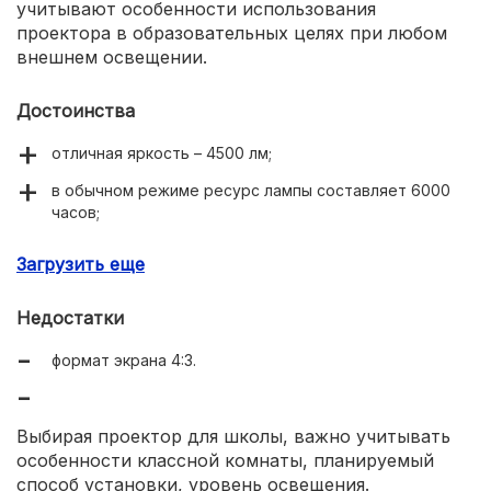
учитывают особенности использования
проектора в образовательных целях при любом
внешнем освещении.
Достоинства
отличная яркость – 4500 лм;
в обычном режиме ресурс лампы составляет 6000
часов;
при необходимости выдает изображение в формате
Загрузить еще
1080i;
вес – 2,75 кг;
Недостатки
простое крепление на потолочный кронштейн;
формат экрана 4:3.
целый набор технологий, вытягивающий
изображение.
Выбирая проектор для школы, важно учитывать
особенности классной комнаты, планируемый
способ установки, уровень освещения.