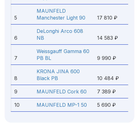
MAUNFELD
5
Manchester Light 90
17 810 ₽
DeLonghi Arco 608
6
NB
14 583 ₽
Weissgauff Gamma 60
7
PB BL
9 990 ₽
KRONA JINA 600
8
Black PB
10 484 ₽
9
MAUNFELD Cork 60
7 389 ₽
10
MAUNFELD MP-1 50
5 690 ₽