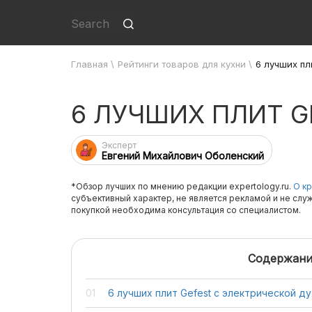
Главная
\
Рейтинги товаров для кухни
\
6 лучших пл
6 ЛУЧШИХ ПЛИТ G
Эксперт
Евгений Михайлович Оболенский
*Обзор лучших по мнению редакции expertology.ru.
О кр
субъективный характер, не является рекламой и не слу
покупкой необходима консультация со специалистом.
Содержани
6 лучших плит Gefest с электрической д