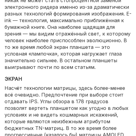
никак не может стать стопроцентной заменой
электронного ридера именно из-за драматически
разных технологий формирования изображения. E-
ink — технология, максимально приближённая к
бумажной книге. Она наиболее щадящая для
зрения — мы видим отражённый свет, к которому
человек наиболее приспособлен эволюционно. В
то же время любой экран планшета — это
условная «лампочка», которая нагружает глаза
значительно сильнее. В остальном планшеты
выигрывают почти по всем статьям.
ЭКРАН
Насчёт технологии матрицы, здесь более-менее
всё очевидно. Предпочтение при выборе стоит
отдавать IPS. Углы обзора в 178 градусов
позволят вертеть планшетом как угодно в любых
условиях и не видеть кошмарных искажений,
которые являются неизбежным атрибутом
бюджетных TN-матриц. В то же время более
прогрессивные (казалось бы) матрицы AMOLED