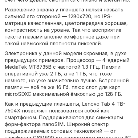
Разрешение экрана у планшета нельзя назвать
сильной его стороной — 1280x720, но IPS-
матрица качественная, цветопередача хорошая,
контрастность на уровне. Так что восприятие
текста глазами вполне комфортное даже при
такой невысокой плотности пикселей.
Электроника у данной модели скромная, в духе
предыдущих примеров. Процессор — 4-ядерный
MediaTek MT8735B с частотой 1.3 ГГц. Памяти
оперативной уже 2 ГБ, а не 1 ГБ, что тоже
немного, но уже значительно лучше. Встроенной
памяти — всё те же 16 Гб, плюс слот для карт
microSDXC максимальной ёмкостью до 128 ГБ.
Как и предыдущие планшеты, Lenovo Tab 4 TB-
7504X позволяет пользоваться собой как
смартфоном. Поддерживаются две сим-карты
форм-фактора nanoSIM. Широкий спектр
поддерживаемых сотовых технологий — от
телефонии GSM900 до скоростного интернета 3G