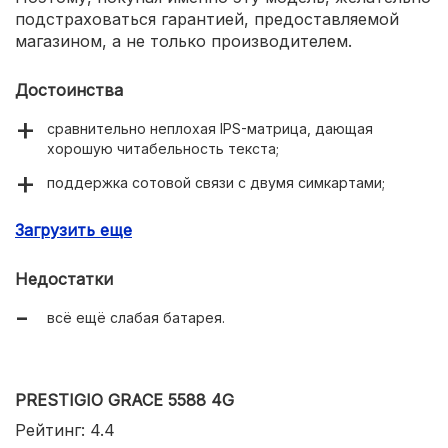
подстраховаться гарантией, предоставляемой
магазином, а не только производителем.
Достоинства
сравнительно неплохая IPS-матрица, дающая
хорошую читабельность текста;
поддержка сотовой связи с двумя симкартами;
поддержка флэш-памяти до 128 ГБ;
Загрузить еще
улучшенная автономность по сравнению с самыми
бюджетными планшетами;
Недостатки
сверхдоступная цена.
всё ещё слабая батарея.
PRESTIGIO GRACE 5588 4G
Рейтинг: 4.4