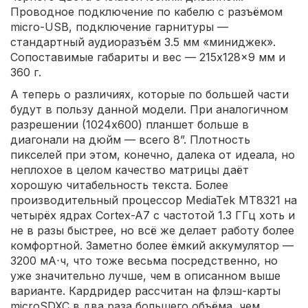
Проводное подключение по кабелю с разъёмом
micro-USB, подключение гарнитуры —
стандартный аудиоразъём 3.5 мм «миниджек».
Сопоставимые габариты и вес — 215x128x9 мм и
360 г.
А теперь о различиях, которые по большей части
будут в пользу данной модели. При аналогичном
разрешении (1024x600) планшет больше в
диагонали на дюйм — всего 8”. Плотность
пикселей при этом, конечно, далека от идеала, но
неплохое в целом качество матрицы даёт
хорошую читабельность текста. Более
производительный процессор MediaTek MT8321 на
четырёх ядрах Cortex-A7 с частотой 1.3 ГГц хоть и
не в разы быстрее, но всё же делает работу более
комфортной. Заметно более ёмкий аккумулятор —
3200 мА⋅ч, что тоже весьма посредственно, но
уже значительно лучше, чем в описанном выше
варианте. Кардридер рассчитан на флэш-карты
microSDXC в два раза большего объёма, чем