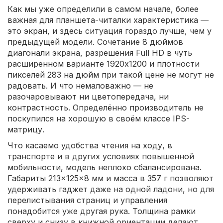
Как мы уже определили в самом начале, более
важная для планшета-читалки характеристика —
это экран, и здесь ситуация гораздо лучше, чем у
предыдущей модели. Сочетание 8 дюймов
диагонали экрана, разрешения Full HD в чуть
расширенном варианте 1920x1200 и плотности
пикселей 283 на дюйм при такой цене не могут не
радовать. И что немаловажно — не
разочаровывают ни цветопередача, ни
контрастность. Определённо производитель не
поскупился на хорошую в своём классе IPS-
матрицу.
Что касаемо удобства чтения на ходу, в
транспорте и в других условиях повышенной
мобильности, модель неплохо сбалансирована.
Габариты 213×125×8 мм и масса в 357 г позволяют
удерживать гаджет даже на одной ладони, но для
перелистывания страниц и управления
понадобится уже другая рука. Толщина рамки
сверху и снизу в книжной ориентации делают