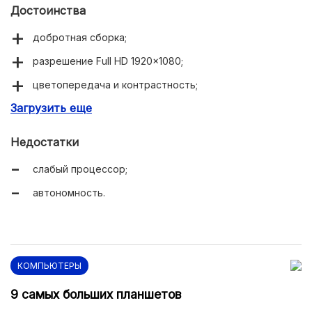
Достоинства
добротная сборка;
разрешение Full HD 1920×1080;
цветопередача и контрастность;
Загрузить еще
достаточно высокая плотность пикселей;
сканер отпечатка пальца;
Недостатки
полноценный набор коммуникаций;
слабый процессор;
поддержка 4G;
автономность.
самая доступная цена.
КОМПЬЮТЕРЫ
9 самых больших планшетов